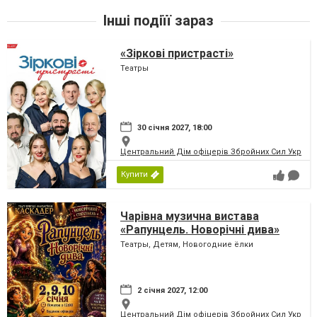
Інші подіїї зараз
«Зіркові пристрасті»
Театры
30 січня 2027, 18:00
Центральний Дім офіцерів Збройних Сил України
Купити
Чарівна музична вистава
«Рапунцель. Новорічні дива»
Театры, Детям, Новогодние ёлки
2 січня 2027, 12:00
Центральний Дім офіцерів Збройних Сил України