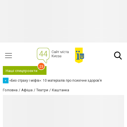
23
Наші спецпроєкти
«
«Без страху і міфів»: 10 матеріалів про психічне здоров’я
Головна
Афіша
Театри
Каштанка