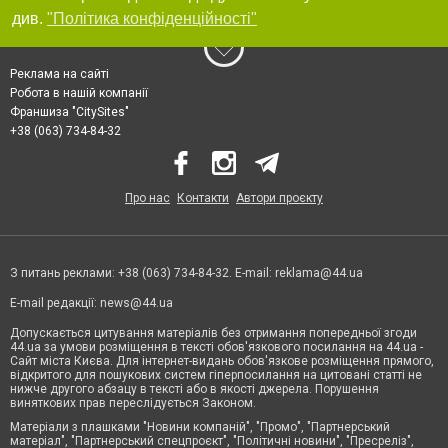
див.
"Політика конфіденційності"
Реклама на сайті
Робота в нашій компанії
Франшиза "CitySites"
+38 (063) 734-84-32
Про нас
Контакти
Автори проєкту
З питань реклами: +38 (063) 734-84-32. E-mail:
reklama@44.ua
E-mail редакції:
news@44.ua
Допускається цитування матеріалів без отримання попередньої згоди
44.ua за умови розміщення в тексті обов'язкового посилання на 44.ua -
Сайт міста Києва. Для інтернет-видань обов'язкове розміщення прямого,
відкритого для пошукових систем гіперпосилання на цитовані статті не
нижче другого абзацу в тексті або в якості джерела. Порушення
виняткових прав переслідується Законом.
Матеріали з плашками "Новини компаній", "Промо", "Партнерський
матеріал", "Партнерський спецпроєкт", "Політичні новини", "Пресреліз",