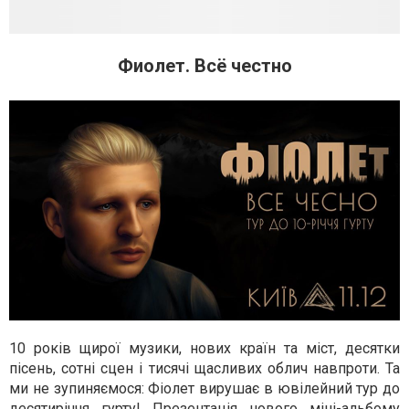
Фиолет. Всё честно
10 років щирої музики, нових країн та міст, десятки
пісень, сотні сцен і тисячі щасливих облич навпроти. Та
ми не зупиняємося: Фіолет вирушає в ювілейний тур до
десятиріччя гурту! Презентація нового міні-альбому