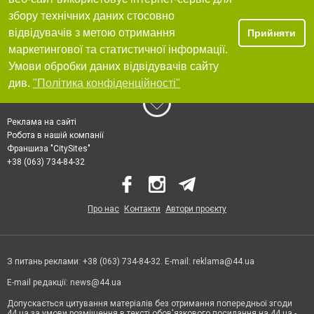
збору технічних даних стосовно
відвідувачів з метою отримання
Прийняти
маркетингової та статистичної інформації.
Умови обробки даних відвідувачів сайту
див.
"Політика конфіденційності"
Реклама на сайті
Робота в нашій компанії
Франшиза "CitySites"
+38 (063) 734-84-32
Про нас
Контакти
Автори проєкту
З питань реклами: +38 (063) 734-84-32. E-mail:
reklama@44.ua
E-mail редакції:
news@44.ua
Допускається цитування матеріалів без отримання попередньої згоди
44.ua за умови розміщення в тексті обов'язкового посилання на 44.ua -