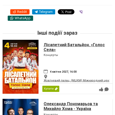
Reddit
Telegram
Viber
WhatsApp
Інші подіїї зараз
Лісапетний Батальйон. «Голос
Села»
Концерты
4 квітня 2027, 16:00
Жовтневий палац, (МЦКМ) Міжнародний центр кул
Купити
Олександр Пономарьов та
Михайло Хома - Україна
Переможе!
Концерты