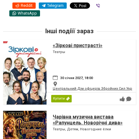
Reddit
Telegram
Viber
WhatsApp
Інші подіїї зараз
«Зіркові пристрасті»
Театры
30 січня 2027, 18:00
Центральний Дім офіцерів Збройних Сил України
Купити
Чарівна музична вистава
«Рапунцель. Новорічні дива»
Театры, Детям, Новогодние ёлки