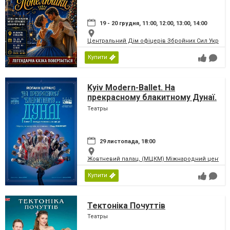
19 - 20 грудня, 11:00, 12:00, 13:00, 14:00
Центральний Дім офіцерів Збройних Сил України
Купити
Kyiv Modern-Ballet. На
прекрасному блакитному Дунаї.
Раду Поклітару
Театры
29 листопада, 18:00
Жовтневий палац, (МЦКМ) Міжнародний центр кул
Купити
Тектоніка Почуттів
Театры