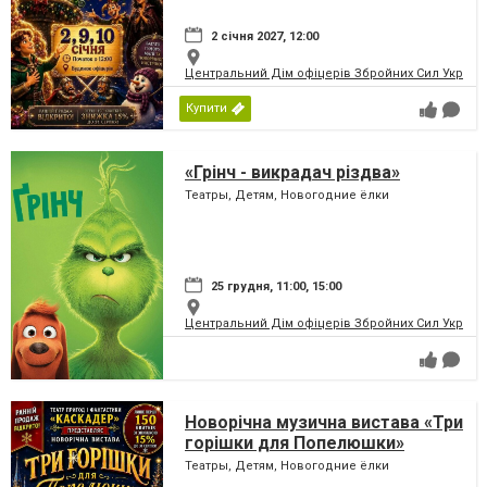
2 січня 2027, 12:00
Центральний Дім офіцерів Збройних Сил України
Купити
«Грінч - викрадач різдва»
Театры, Детям, Новогодние ёлки
25 грудня, 11:00, 15:00
Центральний Дім офіцерів Збройних Сил України
Новорічна музична вистава «Три
горішки для Попелюшки»
Театры, Детям, Новогодние ёлки