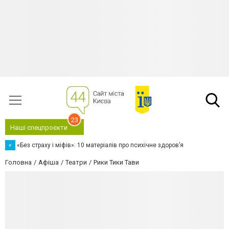
23
Наші спецпроєкти
«
«Без страху і міфів»: 10 матеріалів про психічне здоров’я
Головна
Афіша
Театри
Рики Тики Тави