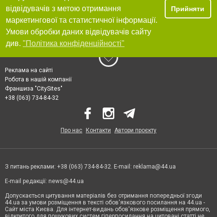
відвідувачів з метою отримання
Прийняти
маркетингової та статистичної інформації.
Умови обробки даних відвідувачів сайту
див.
"Політика конфіденційності"
Реклама на сайті
Робота в нашій компанії
Франшиза "CitySites"
+38 (063) 734-84-32
Про нас
Контакти
Автори проєкту
З питань реклами: +38 (063) 734-84-32. E-mail:
reklama@44.ua
E-mail редакції:
news@44.ua
Допускається цитування матеріалів без отримання попередньої згоди
44.ua за умови розміщення в тексті обов'язкового посилання на 44.ua -
Сайт міста Києва. Для інтернет-видань обов'язкове розміщення прямого,
відкритого для пошукових систем гіперпосилання на цитовані статті не