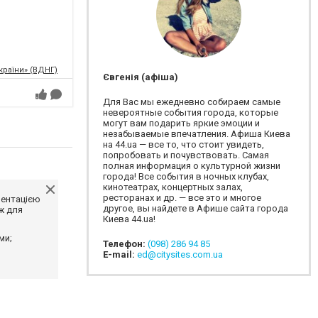
країни» (ВДНГ)
Євгенія (афіша)
Для Вас мы ежедневно собираем самые
невероятные события города, которые
могут вам подарить яркие эмоции и
незабываемые впечатления. Афиша Киева
на 44.ua — все то, что стоит увидеть,
попробовать и почувствовать. Самая
полная информация о культурной жизни
города! Все события в ночных клубах,
кинотеатрах, концертных залах,
ресторанах и др. — все это и многое
ментацією
другое, вы найдете в Афише сайта города
ж для
Киева 44.ua!
ми;
Телефон:
(098) 286 94 85
E-mail:
ed@citysites.com.ua