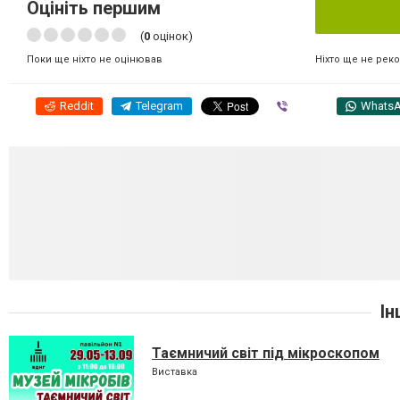
Оцініть першим
(
0
оцінок)
Ніхто ще не рек
Поки ще ніхто не оцінював
Reddit
Telegram
Viber
Whats
Ін
Таємничий світ під мікроскопом
Виставка