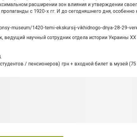
аксимальном расширении зон влияния и утверждении свое
пропаганды с 1920-х гг. И до сегодняшнего дня, особенно 
sy-museum/1420-temi-ekskursij-vikhidnogo-dnya-28-29-ver
 ведущий научный сотрудник отдела истории Украины ХХ 
.
 студентов / пенсионеров) грн + входной билет в музей (75