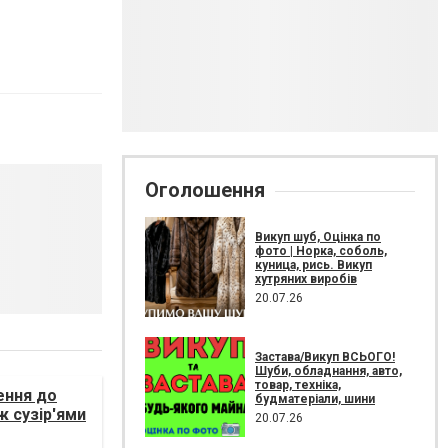
Оголошення
Викуп шуб, Оцінка по
фото | Норка, соболь,
куница, рись. Викуп
хутряних виробів
20.07.26
Застава/Викуп ВСЬОГО!
Шуби, обладнання, авто,
товар, техніка,
ення до
будматеріали, шини
ж сузір'ями
20.07.26