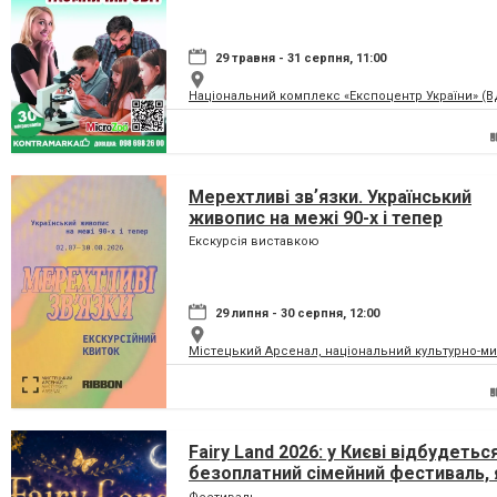
29 травня - 31 серпня, 11:00
Національний комплекс «Експоцентр України» (
Мерехтливі звʼязки. Український
живопис на межі 90-х і тепер
Екскурсія виставкою
29 липня - 30 серпня, 12:00
Містецький Арсенал, національний культурно-м
Fairy Land 2026: у Києві відбудетьс
безоплатний сімейний фестиваль, 
перетворить парк на ВДНГ на чарів