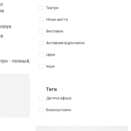
го
Театри
на
Нічне життя
esnya
Виставки
в.
Активний відпочинок
Цирк
 грн - полный,
Інше
Теги
Дитяча афіша
Безкоштовно