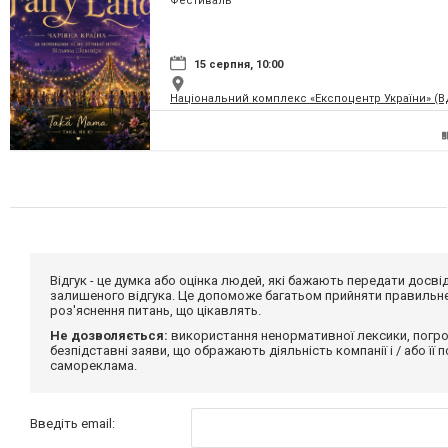
Фестиваль
країну
15 серпня, 10:00
Національний комплекс «Експоцентр України» (
Відгук - це думка або оцінка людей, які бажають передати дос
залишеного відгука. Це допоможе багатьом прийняти правильне 
роз'яснення питань, що цікавлять.
Не дозволяється:
використання ненормативної лексики, погро
безпідставні заяви, що ображають діяльність компанії і / або її
самореклама.
Введіть email: