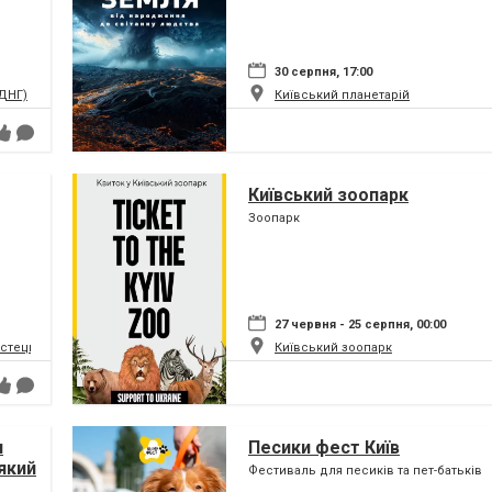
30 серпня, 17:00
ВДНГ)
Київський планетарій
Київський зоопарк
Зоопарк
27 червня - 25 серпня, 00:00
истецький та музейний комплекс
Київський зоопарк
я
Песики фест Київ
який
Фестиваль для песиків та пет-батьків
ну