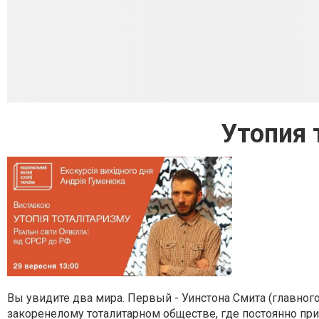
Утопия 
Вы увидите два мира. Первый - Уинстона Смита (главного
закоренелому тоталитарном обществе, где постоянно прису