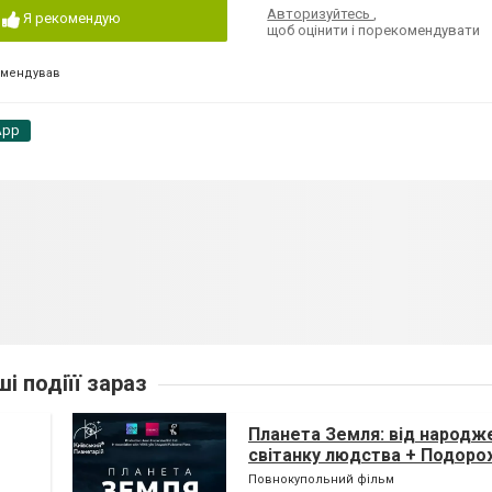
Авторизуйтесь
,
Я рекомендую
щоб оцінити і порекомендувати
омендував
App
ші подіїї зараз
Планета Земля: від народж
світанку людства + Подоро
(класична програма)
Повнокупольний фільм