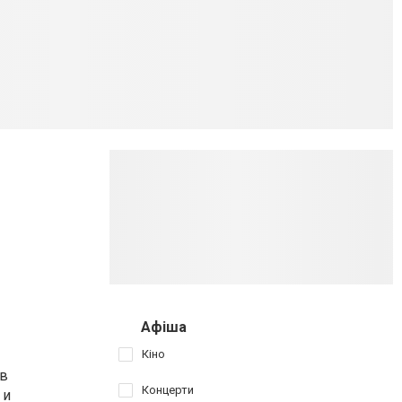
Афіша
Кіно
 в
Концерти
 и