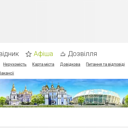
відник
Афіша
Дозвілля
Нерухомість
Карта міста
Довідкова
Питання та відповіді
Вакансії