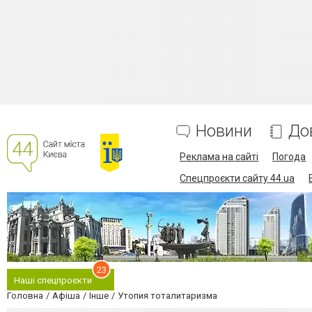
Новини
До
Реклама на сайті
Погода
Спецпроєкти сайту 44.ua
23
Наші спецпроєкти
Головна
Афіша
Інше
Утопия тоталитаризма