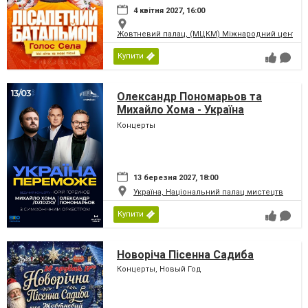
4 квітня 2027, 16:00
Жовтневий палац, (МЦКМ) Міжнародний центр кул
Купити
Олександр Пономарьов та
Михайло Хома - Україна
Переможе!
Концерты
13 березня 2027, 18:00
Україна, Національний палац мистецтв
Купити
Новоріча Пісенна Садиба
Концерты, Новый Год