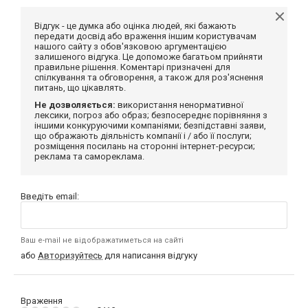
Відгук - це думка або оцінка людей, які бажають
передати досвід або враження іншим користувачам
нашого сайту з обов'язковою аргументацією
залишеного відгука. Це допоможе багатьом прийняти
правильне рішення. Коментарі призначені для
спілкування та обговорення, а також для роз'яснення
питань, що цікавлять.
Не дозволяється:
використання ненормативної
лексики, погроз або образ; безпосереднє порівняння з
іншими конкуруючими компаніями; безпідставні заяви,
що ображають діяльність компанії і / або її послуги;
розміщення посилань на сторонні інтернет-ресурси;
реклама та самореклама.
Введіть email:
Ваш e-mail не відображатиметься на сайті
або
Авторизуйтесь
для написання відгуку
Враження