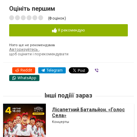
Оцініть першим
(
0
оцінок)
Я рекомендую
Ніхто ще не рекомендував
Авторизуйтесь
,
щоб оцінити і порекомендувати
Reddit
Telegram
Viber
WhatsApp
Інші подіїї зараз
Лісапетний Батальйон. «Голос
Села»
Концерты