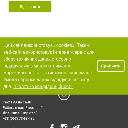
Відправити
Цей сайт використовує «cookies». Також
веб-сайт використовує інтернет-сервіс для
збору технічних даних стосовно
відвідувачів з метою отримання
Прийняти
маркетингової та статистичної інформації.
Умови обробки даних відвідувачів сайту
див.
"Політика конфіденційності"
Реклама на сайті
Робота в нашій компанії
Франшиза "CitySites"
+38 (063) 734-84-32