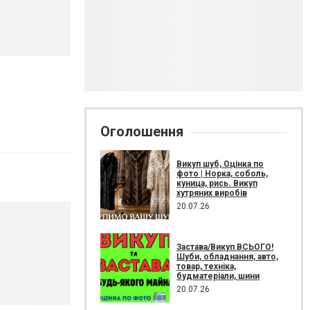
Оголошення
Викуп шуб, Оцінка по
фото | Норка, соболь,
куница, рись. Викуп
хутряних виробів
20.07.26
Застава/Викуп ВСЬОГО!
Шуби, обладнання, авто,
товар, техніка,
будматеріали, шини
20.07.26