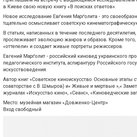
в Киеве свою новую книгу «В поисках ответов».
Новое исследование Евґения Марґолита - это своеобраз
тщательно осмысливает советскую кинематографическую
В статьях, написанных в течение последнего десятилетия
прослеживает эволюцию жанров и образов. Кроме того,
«оттепели» и создает живые портреты режиссеров.
Евгений Марґолит - российский киновед украинского пр
педагогического института, аспирантуру Российского гос
искусствоведения.
Автор книг «Советское киноискусство. Основные этапы ст
соавторстве с В. Шмыров) и« Живые и мертвые »,« Заметк
журналах «Искусство кино», «Сеанс», «Киноведческие зап
Место: музейная магазин «Довженко-Центр»
Вход свободный