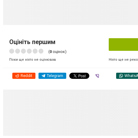
Оцініть першим
(
0
оцінок)
Ніхто ще не рек
Поки ще ніхто не оцінював
Reddit
Telegram
Viber
Whats