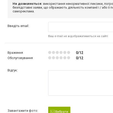
Не дозволяється:
використання ненормативної лексики, погро
безпідставні заяви, що ображають діяльність компанії і / або її
самореклама.
Введіть email:
Ваш e-mail не відображатиметься на сайті
Враження
0/12
Обслуговування
0/12
Відгук:
Завантажити фото:
Вибрати