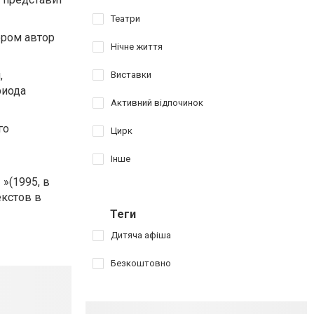
Театри
ором автор
Нічне життя
,
Виставки
риода
Активний відпочинок
го
Цирк
Інше
»(1995, в
екстов в
Теги
Дитяча афіша
Безкоштовно