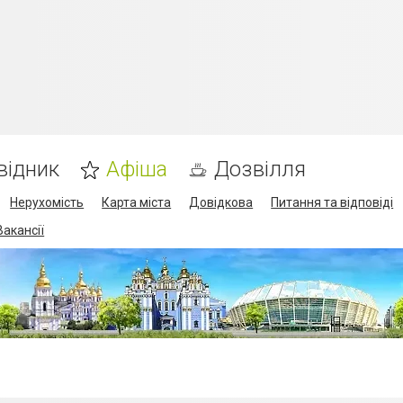
відник
Афіша
Дозвілля
Нерухомість
Карта міста
Довідкова
Питання та відповіді
Вакансії