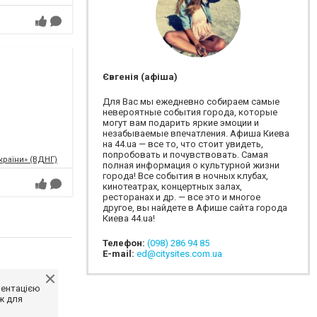
Євгенія (афіша)
Для Вас мы ежедневно собираем самые
невероятные события города, которые
могут вам подарить яркие эмоции и
незабываемые впечатления. Афиша Киева
на 44.ua — все то, что стоит увидеть,
попробовать и почувствовать. Самая
країни» (ВДНГ)
полная информация о культурной жизни
города! Все события в ночных клубах,
кинотеатрах, концертных залах,
ресторанах и др. — все это и многое
другое, вы найдете в Афише сайта города
Киева 44.ua!
Телефон:
(098) 286 94 85
E-mail:
ed@citysites.com.ua
ментацією
ж для