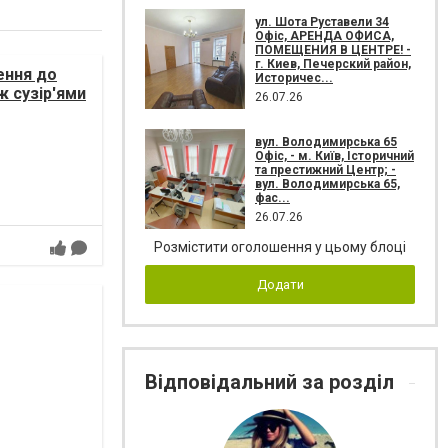
ул. Шота Руставели 34
Офіс, АРЕНДА ОФИСА,
ПОМЕЩЕНИЯ В ЦЕНТРЕ! -
г. Киев, Печерский район,
ення до
Историчес...
ж сузір'ями
26.07.26
вул. Володимирська 65
Офіс, - м. Київ, Історичний
та престижний Центр; -
вул. Володимирська 65,
фас...
26.07.26
Розмістити оголошення у цьому блоці
Додати
Відповідальний за розділ