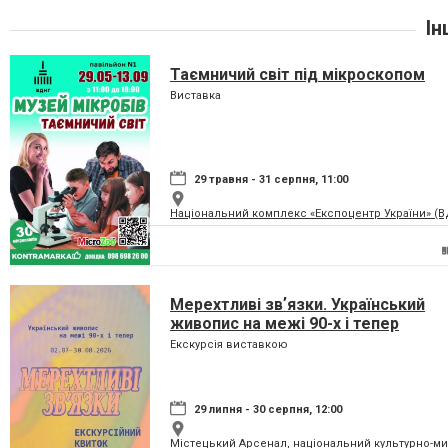
Ін
Таємничий світ під мікроскопом
Виставка
29 травня - 31 серпня, 11:00
Національний комплекс «Експоцентр України» (
Мерехтливі звʼязки. Український
живопис на межі 90-х і тепер
Екскурсія виставкою
29 липня - 30 серпня, 12:00
Містецький Арсенал, національний культурно-м