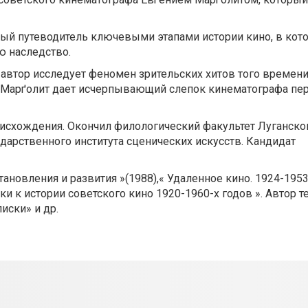
ный путеводитель ключевыми этапами истории кино, в кот
 наследство.
, автор исследует феномен зрительских хитов того времени
 Марґолит дает исчерпывающий слепок кинематографа пе
оисхождения. Окончил филологический факультет Луганско
ударственного института сценических искусств. Кандидат
ановления и развития »(1988),« Удаленное кино. 1924-1953 
и к истории советского кино 1920-1960-х годов ». Автор т
иски» и др.