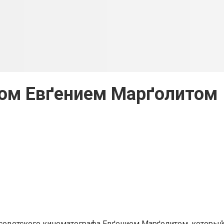
дом Евґением Марґолитом
оветского кинематографа Евґением Марґолитом, который