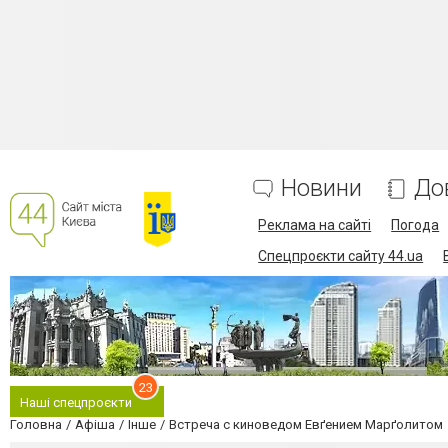
Новини
До
Реклама на сайті
Погода
Спецпроєкти сайту 44.ua
23
Наші спецпроєкти
Головна
Афіша
Інше
Встреча с киноведом Евґением Марґолитом