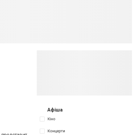
Афіша
Кіно
Концерти
 представит