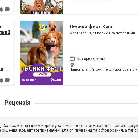
я
Песики фест Київ
який
Фестиваль для песиків та пет-батьків
ну
15 серпня, 11:00
ВДНГ)
Національний комплекс «Експоцентр У
Рецензія
від або враження іншим користувачам нашого сайту з обов'язковою аргу
рішення. Коментарі призначені для спілкування та обговорення, а тако