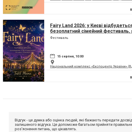
Fairy Land 2026: у Києві відбудетьс
безоплатний сімейний фестиваль, 
перетворить парк на ВДНГ на чарів
Фестиваль
країну
15 серпня, 10:00
Національний комплекс «Експоцентр України» (
Відгук - це думка або оцінка людей, які бажають передати дос
залишеного відгука. Це допоможе багатьом прийняти правильне 
роз'яснення питань, що цікавлять.