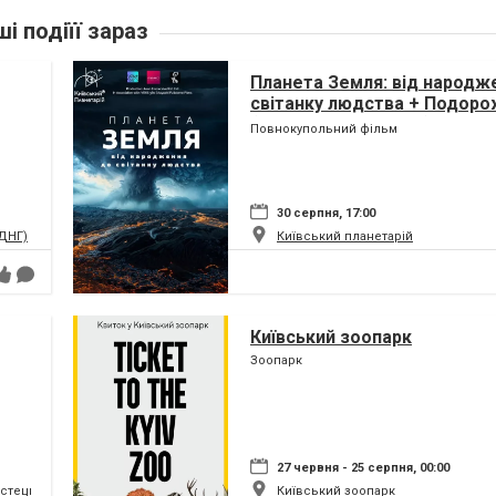
ші подіїї зараз
Планета Земля: від народж
світанку людства + Подоро
(класична програма)
Повнокупольний фільм
30 серпня, 17:00
ВДНГ)
Київський планетарій
Київський зоопарк
Зоопарк
27 червня - 25 серпня, 00:00
истецький та музейний комплекс
Київський зоопарк