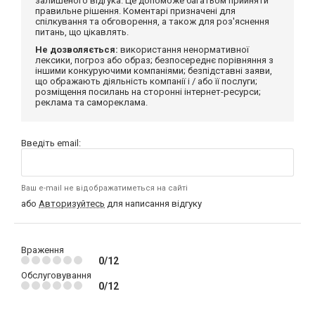
залишеного відгука. Це допоможе багатьом прийняти
правильне рішення. Коментарі призначені для
спілкування та обговорення, а також для роз'яснення
питань, що цікавлять.
Не дозволяється:
використання ненормативної
лексики, погроз або образ; безпосереднє порівняння з
іншими конкуруючими компаніями; безпідставні заяви,
що ображають діяльність компанії і / або її послуги;
розміщення посилань на сторонні інтернет-ресурси;
реклама та самореклама.
Введіть email:
Ваш e-mail не відображатиметься на сайті
або
Авторизуйтесь
для написання відгуку
Враження
0/12
Обслуговування
0/12