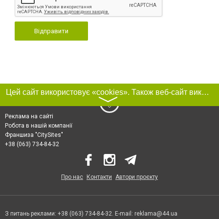
Відправити
Цей сайт використовує «cookies». Також веб-сайт використовує інтернет-сервіс для збору технічних даних стосовно відвідувачів з метою отримання маркетингової та статистичної інформації. Умови обробки даних відвідувачів сайту див.
〉
Реклама на сайті
Робота в нашій компанії
Франшиза "CitySites"
+38 (063) 734-84-32
Про нас
Контакти
Автори проєкту
З питань реклами: +38 (063) 734-84-32. E-mail:
reklama@44.ua