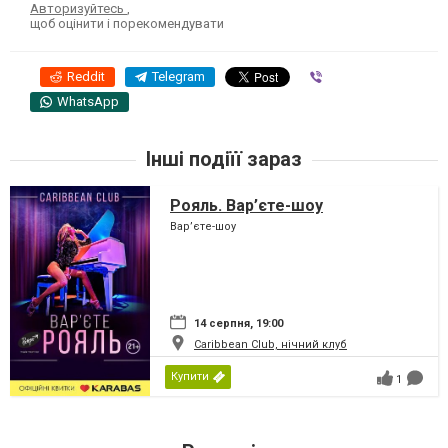
Авторизуйтесь
,
щоб оцінити і порекомендувати
Reddit
Telegram
Viber
WhatsApp
Інші подіїї зараз
Рояль. Вар’єте-шоу
Вар’єте-шоу
14 серпня, 19:00
Caribbean Club, нічний клуб
Купити
1