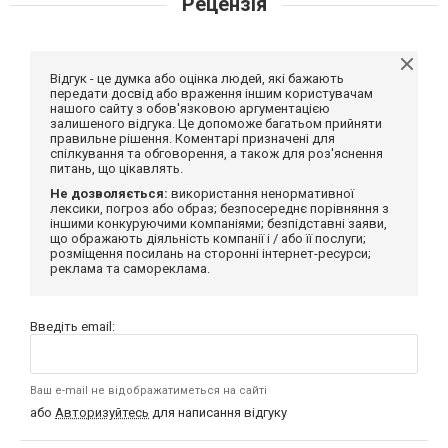
Рецензія
Відгук - це думка або оцінка людей, які бажають
передати досвід або враження іншим користувачам
нашого сайту з обов'язковою аргументацією
залишеного відгука. Це допоможе багатьом прийняти
правильне рішення. Коментарі призначені для
спілкування та обговорення, а також для роз'яснення
питань, що цікавлять.
Не дозволяється:
використання ненормативної
лексики, погроз або образ; безпосереднє порівняння з
іншими конкуруючими компаніями; безпідставні заяви,
що ображають діяльність компанії і / або її послуги;
розміщення посилань на сторонні інтернет-ресурси;
реклама та самореклама.
Введіть email:
Ваш e-mail не відображатиметься на сайті
або
Авторизуйтесь
для написання відгуку