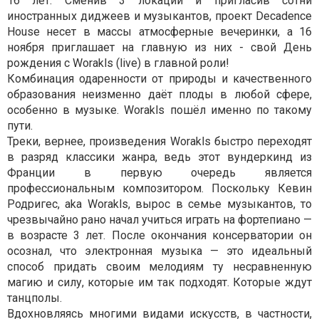
16 лет. Сменив 3 локации и пригласив сотни
иностранных диджеев и музыкантов, проект Decadence
House несет в массы атмосферные вечеринки, а 16
ноября приглашает на главную из них - свой День
рождения с Worakls (live) в главной роли!
Комбинация одаренности от природы и качественного
образования неизменно даёт плоды в любой сфере,
особенно в музыке. Worakls пошёл именно по такому
пути.
Треки, вернее, произведения Worakls быстро переходят
в разряд классики жанра, ведь этот вундеркинд из
Франции в первую очередь является
профессиональным композитором. Поскольку Кевин
Родригес, aka Worakls, вырос в семье музыкантов, то
чрезвычайно рано начал учиться играть на фортепиано —
в возрасте 3 лет. После окончания консерватории он
осознал, что электронная музыка — это идеальный
способ придать своим мелодиям ту несравненную
магию и силу, которые им так подходят. Которые ждут
танцполы.
Вдохновляясь многими видами искусств, в частности,