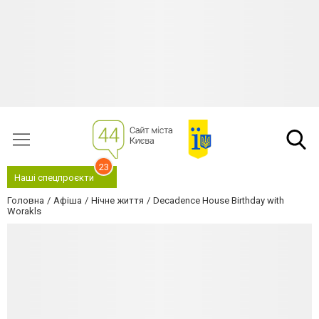
23
Наші спецпроєкти
Головна
Афіша
Нічне життя
Decadence House Birthday with
Worakls