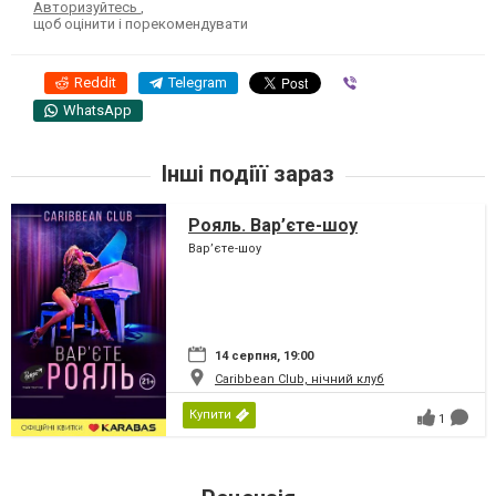
Авторизуйтесь
,
щоб оцінити і порекомендувати
Reddit
Telegram
Viber
WhatsApp
Інші подіїї зараз
Рояль. Вар’єте-шоу
Вар’єте-шоу
14 серпня, 19:00
Caribbean Club, нічний клуб
Купити
1