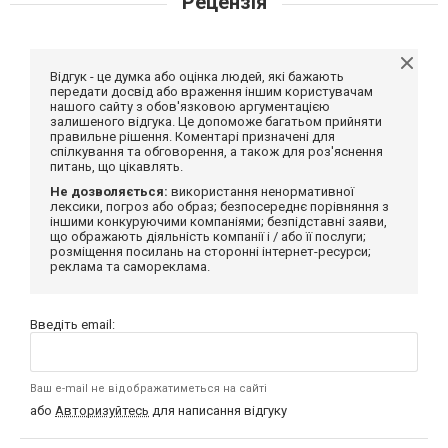
Рецензія
Відгук - це думка або оцінка людей, які бажають
передати досвід або враження іншим користувачам
нашого сайту з обов'язковою аргументацією
залишеного відгука. Це допоможе багатьом прийняти
правильне рішення. Коментарі призначені для
спілкування та обговорення, а також для роз'яснення
питань, що цікавлять.
Не дозволяється:
використання ненормативної
лексики, погроз або образ; безпосереднє порівняння з
іншими конкуруючими компаніями; безпідставні заяви,
що ображають діяльність компанії і / або її послуги;
розміщення посилань на сторонні інтернет-ресурси;
реклама та самореклама.
Введіть email:
Ваш e-mail не відображатиметься на сайті
або
Авторизуйтесь
для написання відгуку