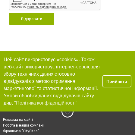
Відправити
Цей сайт використовує «cookies». Також
веб-сайт використовує інтернет-сервіс для
збору технічних даних стосовно
відвідувачів з метою отримання
Прийняти
маркетингової та статистичної інформації.
Умови обробки даних відвідувачів сайту
див.
"Політика конфіденційності"
Реклама на сайті
Робота в нашій компанії
Франшиза "CitySites"