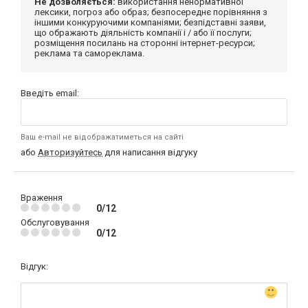
Не дозволяється:
використання ненормативної
лексики, погроз або образ; безпосереднє порівняння з
іншими конкуруючими компаніями; безпідставні заяви,
що ображають діяльність компанії і / або її послуги;
розміщення посилань на сторонні інтернет-ресурси;
реклама та самореклама.
Введіть email:
Ваш e-mail не відображатиметься на сайті
або
Авторизуйтесь
для написання відгуку
Враження
0/12
Обслуговування
0/12
Відгук: