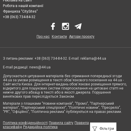
Реклама на сайті
Робота в нашій компанії
Франшиза "CitySites"
+38 (063) 734-84-32
Про нас
Контакти
Автори проєкту
З питань реклами: +38 (063) 734-84-32. E-mail:
reklama@44.ua
E-mail редакції:
news@44.ua
Допускається цитування матеріалів без отримання попередньої згоди
44.ua за умови розміщення в тексті обов'язкового посилання на 44.ua -
Сайт міста Києва. Для інтернет-видань обов'язкове розміщення прямого,
відкритого для пошукових систем гіперпосилання на цитовані статті не
нижче другого абзацу в тексті або в якості джерела. Порушення
виняткових прав переслідується Законом.
Матеріали з плашками "Новини компаній", "Промо", "Партнерський
матеріал", "Партнерський спецпроєкт", "Політичні новини", "Пресреліз",
"PR", "Офіційно", "Політична реклама" публікуються на правах реклами.
Політика конфіденційності
Правила сайту
Правила
класифайд
Редакційна політика
Фільтри