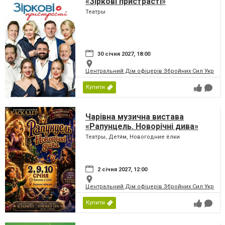
«Зіркові пристрасті»
Театры
30 січня 2027, 18:00
Центральний Дім офіцерів Збройних Сил України
Купити
Чарівна музична вистава
«Рапунцель. Новорічні дива»
Театры, Детям, Новогодние ёлки
2 січня 2027, 12:00
Центральний Дім офіцерів Збройних Сил України
Купити