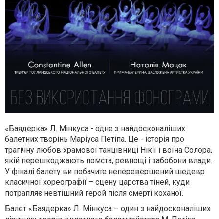
«Баядерка» Л. Мінкуса - одне з найдосконаліших
балетних творінь Маріуса Петіпа. Це - історія про
трагічну любов храмової танцівниці Нікії і воїна Солора,
якій перешкоджають помста, ревнощі і забобони влади.
У фіналі балету ви побачите неперевершений шедевр
класичної хореографії – сцену царства тіней, куди
потрапляє невтішний герой після смерті коханої.
Балет «Баядерка» Л. Мінкуса – один з найдосконаліших