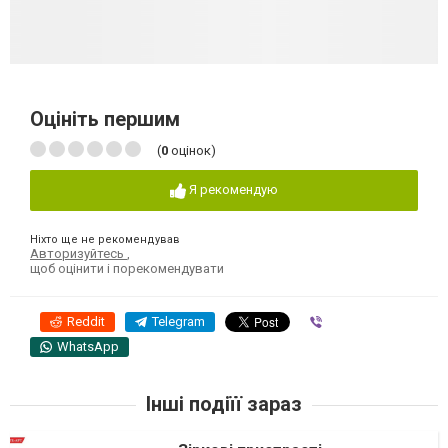
Оцініть першим
(
0
оцінок)
Я рекомендую
Ніхто ще не рекомендував
Авторизуйтесь
,
щоб оцінити і порекомендувати
Reddit
Telegram
Viber
WhatsApp
Інші подіїї зараз