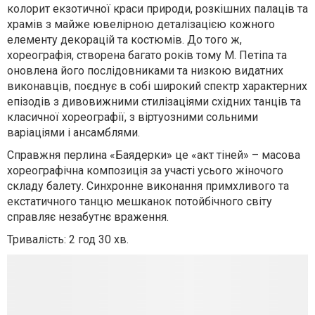
колорит екзотичної краси природи, розкішних палаців та
храмів з майже ювелірною деталізацією кожного
елементу декорацій та костюмів. До того ж,
хореографія, створена багато років тому М. Петіпа та
оновлена його послідовниками та низкою видатних
виконавців, поєднує в собі широкий спектр характерних
епізодів з дивовижними стилізаціями східних танців та
класичної хореографії, з віртуозними сольними
варіаціями і ансамблями.
Справжня перлина «Баядерки» це «акт тіней» – масова
хореографічна композиція за участі усього жіночого
складу балету. Синхронне виконання примхливого та
екстатичного танцю мешканок потойбічного світу
справляє незабутнє враження.
Тривалість: 2 год 30 хв.