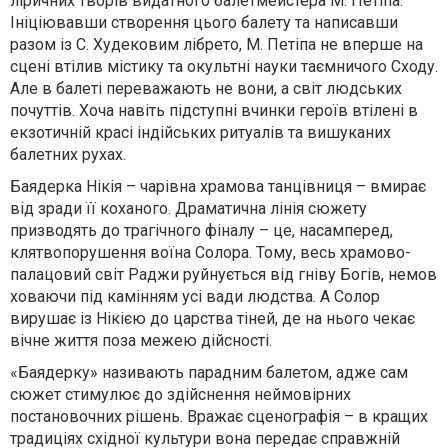
ліричних творів видатного балетмейстера М. Петіпа.
Ініціювавши створення цього балету та написавши
разом із С. Худековим лібрето, М. Петіпа не вперше на
сцені втілив містику та окультні науки таємничого Сходу.
Але в балеті переважають не вони, а світ людських
почуттів. Хоча навіть підступні вчинки героїв втілені в
екзотичній красі індійських ритуалів та вишуканих
балетних рухах.
Баядерка Нікія – чарівна храмова танцівниця – вмирає
від зради її коханого. Драматична лінія сюжету
призводять до трагічного фіналу – це, насамперед,
клятвопорушення воїна Солора. Тому, весь храмово-
палацовий світ Раджи руйнується від гніву Богів, немов
ховаючи під камінням усі вади людства. А Солор
вирушає із Нікією до царства тіней, де на нього чекає
вічне життя поза межею дійсності.
«Баядерку» називають парадним балетом, адже сам
сюжет стимулює до здійснення неймовірних
постановочних рішень. Вражає сценографія – в кращих
традиціях східної культури вона передає справжній