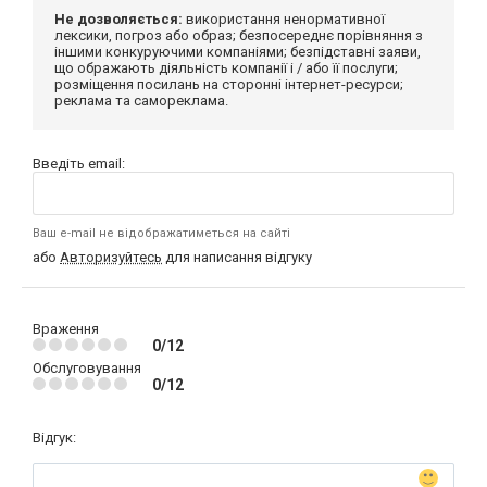
Не дозволяється:
використання ненормативної
лексики, погроз або образ; безпосереднє порівняння з
іншими конкуруючими компаніями; безпідставні заяви,
що ображають діяльність компанії і / або її послуги;
розміщення посилань на сторонні інтернет-ресурси;
реклама та самореклама.
Введіть email:
Ваш e-mail не відображатиметься на сайті
або
Авторизуйтесь
для написання відгуку
Враження
0/12
Обслуговування
0/12
Відгук: