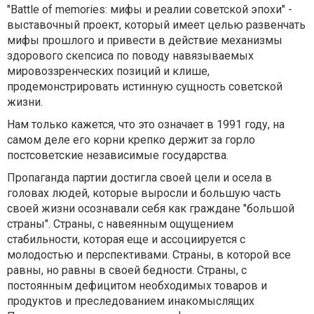
"Battle of memories: мифы и реалии советской эпохи" -
выставочный проект, который имеет целью развенчать
мифы прошлого и привести в действие механизмы
здорового скепсиса по поводу навязываемых
мировоззренческих позиций и клише,
продемонстрировать истинную сущность советской
жизни.
Нам только кажется, что это означает в 1991 году, на
самом деле его корни крепко держит за горло
постсоветские независимые государства.
Пропаганда партии достигла своей цели и осела в
головах людей, которые выросли и большую часть
своей жизни осознавали себя как граждане "большой
страны". Страны, с навеянным ощущением
стабильности, которая еще и ассоциируется с
молодостью и перспективами. Страны, в которой все
равны, но равны в своей бедности. Страны, с
постоянным дефицитом необходимых товаров и
продуктов и преследованием инакомыслящих