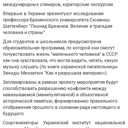
международных спикеров, кураторские экскурсии.
Впервые в Украине презентуют исследования
профессора Бременского университета Cюзанны
Шаттенберг "Леонид Брежнев. Величие и трагедия
человека и страны".
Для студентов и школьников предусмотрена
образовательная программа, по которой они смогут
почувствовать жизнь "маленького человека" в СССР:
как она чувствовала, что могла видеть, читать, какую
музыку слушать (по книге украинской писательницы
Звезды Мензатюк "Как я разрушала империю»).
Запланированы в рамках проекту мероприятия будут
способствовать разрешению конфликта между
навязываемой (манипулятивной) и объективной
исторической памятью, формированию правильного
отображения прошлого в сознании ради настоящего и
будущего.
Соорганизаторы: Украинский институт национальной