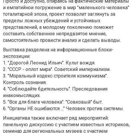
Просто и доступно, опираясь на фактические материалы
и емпатийнои погружение в мир "маленького человека"
тоталитарной эпохи, проект позволит заглянуть за
пределы ложных убеждений и устойчивых
представлений, а молодому поколению поможет
составить собственное непредвзятое мнение,
самостоятельно провести анализ и сделать выводы.
Выставка разделена на информационные блоки-
экспозиции:
1. "Дорогой Леонид Ильич". Культ вождя.
2. "СССР - оплот мира". Советский империализм.
3. "Моральный кодекс строителя коммунизма".
Контроль сознания.
4. "Соблюдайте бдительность". Преследования
инакомыслящих.
5. "Все для блага человека". "Совковый" быт.
6. "Органы НЕ ошибаются ..." Человек против системы.
Инициатива также включает ряд мероприятий:
панельную дискуссию с участием известных историков,
семинар для региональных музеев с участием