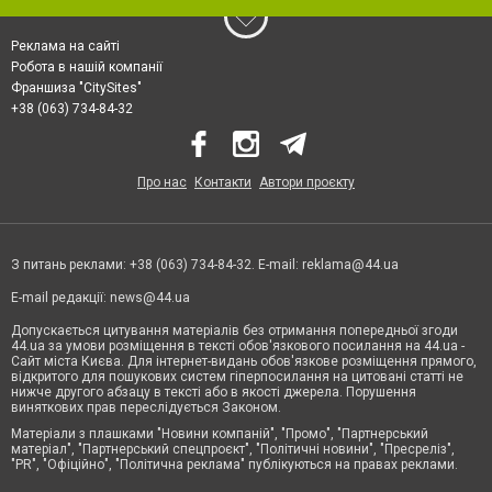
Реклама на сайті
Робота в нашій компанії
Франшиза "CitySites"
+38 (063) 734-84-32
Про нас
Контакти
Автори проєкту
З питань реклами: +38 (063) 734-84-32. E-mail:
reklama@44.ua
E-mail редакції:
news@44.ua
Допускається цитування матеріалів без отримання попередньої згоди
44.ua за умови розміщення в тексті обов'язкового посилання на 44.ua -
Сайт міста Києва. Для інтернет-видань обов'язкове розміщення прямого,
відкритого для пошукових систем гіперпосилання на цитовані статті не
нижче другого абзацу в тексті або в якості джерела. Порушення
виняткових прав переслідується Законом.
Матеріали з плашками "Новини компаній", "Промо", "Партнерський
матеріал", "Партнерський спецпроєкт", "Політичні новини", "Пресреліз",
"PR", "Офіційно", "Політична реклама" публікуються на правах реклами.