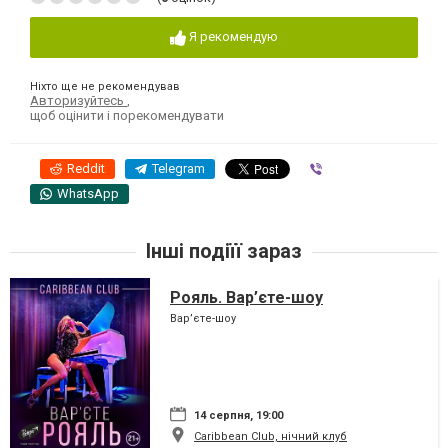
Я рекомендую
Ніхто ще не рекомендував
Авторизуйтесь
,
щоб оцінити і порекомендувати
Reddit
Telegram
Viber
WhatsApp
Інші подіїї зараз
Рояль. Вар’єте-шоу
Вар’єте-шоу
14 серпня, 19:00
Caribbean Club, нічний клуб