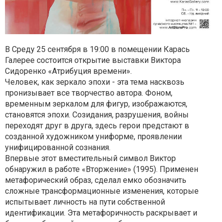
В Среду 25 сентября в 19:00 в помещении Карась
Галерее состоится открытие выставки Виктора
Сидоренко «Атрибуция времени».
Человек, как зеркало эпохи - эта тема насквозь
пронизывает все творчество автора. Фоном,
временным зеркалом для фигур, изображаются,
становятся эпохи. Созидания, разрушения, войны
переходят друг в друга, здесь герои предстают в
созданной художником униформе, проявлении
унифицированной сознания.
Впервые этот вместительный символ Виктор
обнаружил в работе «Вторжение» (1995). Применен
метафорический образ, сделал емко обозначить
сложные трансформационные изменения, которые
испытывает личность на пути собственной
идентификации. Эта метафоричность раскрывает и