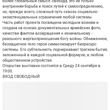
более глобальный смысл: свобода, это не только
внутренняя борьба и поиск путей к самоопределению,
но, прежде всего, сложный путь сквозь социально-
экзистенциальные ограничения любой системы.
Часть работ проекта посвящена молодым воинам и
создана на основе документальных армейских фото,
качестве фантом возвращения к изначальному -
реального жертвоприношения богу войны. Обнаженное,
беззащитное тело героя символизирует биоресурс
системы. Его субтильнисть подчеркивает трагизм бытия,
заложенный в каждой социальной формуле, в любом
общественном устройстве.
Открытие выставки состоится в Среду 24 сентября в
19:00.
ВХОД СВОБОДНЫЙ