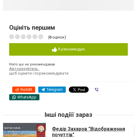
Оцініть першим
(
0
оцінок)
Я рекомендую
Ніхто ще не рекомендував
Авторизуйтесь
,
щоб оцінити і порекомендувати
Reddit
Telegram
Viber
WhatsApp
Інші подіїї зараз
Федір Захаров "Відображення
почуттів"