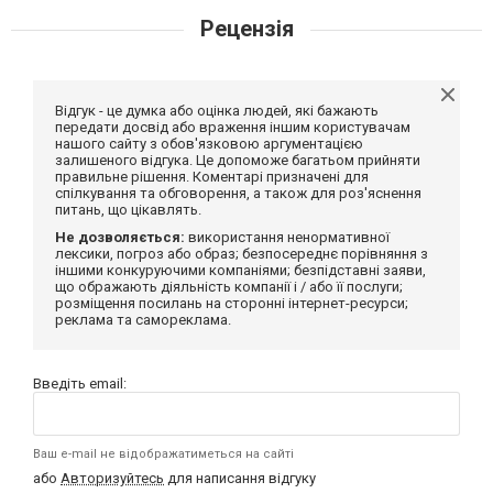
Рецензія
Відгук - це думка або оцінка людей, які бажають
передати досвід або враження іншим користувачам
нашого сайту з обов'язковою аргументацією
залишеного відгука. Це допоможе багатьом прийняти
правильне рішення. Коментарі призначені для
спілкування та обговорення, а також для роз'яснення
питань, що цікавлять.
Не дозволяється:
використання ненормативної
лексики, погроз або образ; безпосереднє порівняння з
іншими конкуруючими компаніями; безпідставні заяви,
що ображають діяльність компанії і / або її послуги;
розміщення посилань на сторонні інтернет-ресурси;
реклама та самореклама.
Введіть email:
Ваш e-mail не відображатиметься на сайті
або
Авторизуйтесь
для написання відгуку