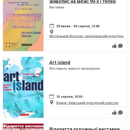
живопис на межі 90-х і тепер
Виставка
29 липня - 30 серпня, 12:00
Містецький Арсенал, національний культурно-м
Art island
Фестиваль живого малювання
15 серпня, 10:30
Краків, Київський культурний кластер
Відкриття художньої виставки