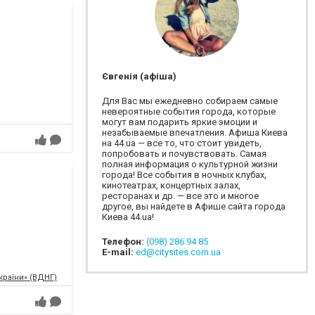
Євгенія (афіша)
Для Вас мы ежедневно собираем самые
невероятные события города, которые
могут вам подарить яркие эмоции и
незабываемые впечатления. Афиша Киева
на 44.ua — все то, что стоит увидеть,
попробовать и почувствовать. Самая
полная информация о культурной жизни
города! Все события в ночных клубах,
кинотеатрах, концертных залах,
ресторанах и др. — все это и многое
другое, вы найдете в Афише сайта города
Киева 44.ua!
Телефон:
(098) 286 94 85
E-mail:
ed@citysites.com.ua
країни» (ВДНГ)