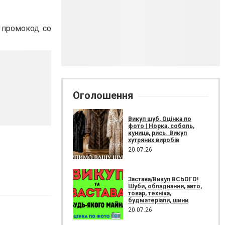
 промокод со
Оголошення
Викуп шуб, Оцінка по
фото | Норка, соболь,
куница, рись. Викуп
хутряних виробів
20.07.26
Застава/Викуп ВСЬОГО!
Шуби, обладнання, авто,
товар, техніка,
будматеріали, шини
20.07.26