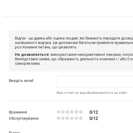
Відгук - це думка або оцінка людей, які бажають передати дос
залишеного відгука. Це допоможе багатьом прийняти правильне 
роз'яснення питань, що цікавлять.
Не дозволяється:
використання ненормативної лексики, погро
безпідставні заяви, що ображають діяльність компанії і / або її
самореклама.
Введіть email:
Ваш e-mail не відображатиметься на сайті
Враження
0/12
Обслуговування
0/12
Відгук: