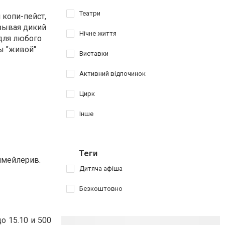
Театри
 копи-пейст,
зывая дикий
Нічне життя
для любого
ны "живой"
Виставки
Активний відпочинок
Цирк
Інше
Теги
 имейлерив.
Дитяча афіша
Безкоштовно
о 15.10 и 500