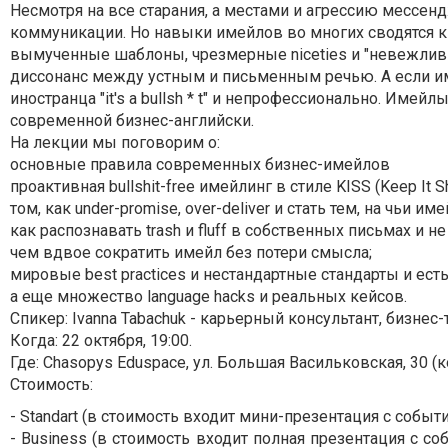
Несмотря на все старания, а местами и агрессию мессе
коммуникации. Но навыки имейлов во многих сводятся к Jus
вымученные шаблоны, чрезмерные niceties и "невежлив
диссонанс между устным и письменным речью. А если и
иностранца "it's a bullsh * t" и непрофессионально. Имейл
современной бизнес-английски.
На лекции мы поговорим о:
основные правила современных бизнес-имейлов
проактивная bullshit-free имейлинг в стиле KISS (Keep It Sh
том, как under-promise, over-deliver и стать тем, на чьи 
как распознавать trash и fluff в собственных письмах и не
чем вдвое сократить имейл без потери смысла;
мировые best practices и нестандартные стандарты и есть 
а еще множество language hacks и реальных кейсов.
Спикер: Ivanna Tabachuk - карьерный консультант, бизнес
Когда: 22 октября, 19:00.
Где: Chasopys Eduspace, ул. Большая Васильковская, 30 (ко
Стоимость:
- Standart (в стоимость входит мини-презентация с события)
- Business (в стоимость входит полная презентация с со