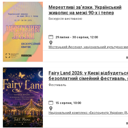
Мерехтливі звʼязки. Український
живопис на межі 90-х і тепер
Екскурсія виставкою
29 липня - 30 серпня, 12:00
Містецький Арсенал, національний культурно-м
Fairy Land 2026: у Києві відбудетьс
безоплатний сімейний фестиваль, 
перетворить парк на ВДНГ на чарів
Фестиваль
країну
15 серпня, 10:00
Національний комплекс «Експоцентр України» (