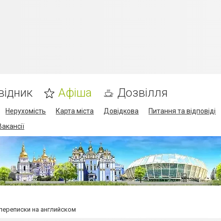
відник
Афіша
Дозвілля
Нерухомість
Карта міста
Довідкова
Питання та відповіді
Вакансії
-переписки на английском