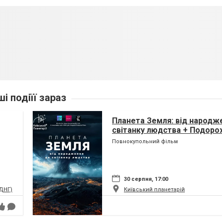
ші подіїї зараз
Планета Земля: від народж
світанку людства + Подоро
(класична програма)
Повнокупольний фільм
30 серпня, 17:00
ВДНГ)
Київський планетарій