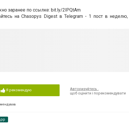
но заранее по ссылке: bit.ly/2lPQtAm
тесь на Chasopys Digest в Telegram - 1 пост в неделю,
Авторизуйтесь
,
Я рекомендую
щоб оцінити і порекомендувати
омендував
App