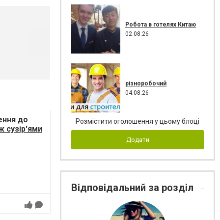
Робота в готелях Китаю
02.08.26
різноробочий
04.08.26
ення до
Розмістити оголошення у цьому блоці
ж сузір'ями
Додати
Відповідальний за розділ