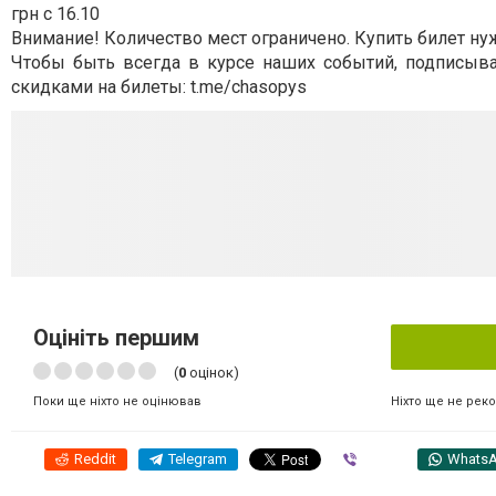
грн с 16.10
Внимание! Количество мест ограничено. Купить билет нуж
Чтобы быть всегда в курсе наших событий, подписывай
скидками на билеты: t.me/chasopys
Оцініть першим
(
0
оцінок)
Ніхто ще не рек
Поки ще ніхто не оцінював
Reddit
Telegram
Viber
Whats