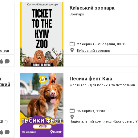
Київський зоопарк
Зоопарк
27 червня - 25 серпня, 00:00
истецький та музейний комплекс
Київський зоопарк
я
Песики фест Київ
який
Фестиваль для песиків та пет-батьків
ну
15 серпня, 11:00
ВДНГ)
Національний комплекс «Експоцентр У