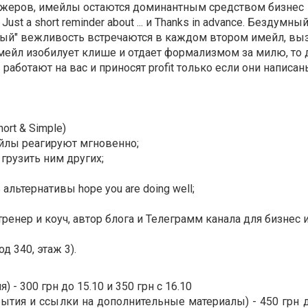
нджеров, имейлы остаются доминантным средством бизнес
t a short reminder about ... и Thanks in advance. Бездумный
ый" вежливость встречаются в каждом втором имейл, вы
мейл изобилует клише и отдает формализмом за милю, то 
ы работают на вас и приносят profit только если они написа
ort & Simple)
имейлы реагируют мгновенно;
 грузить ним других;
альтернативы hope you are doing well;
-тренер и коуч, автор блога и Телеграмм канала для бизнес
д 340, этаж 3).
 - 300 грн до 15.10 и 350 грн с 16.10
бытия и ссылки на дополнительные материалы) - 450 грн д