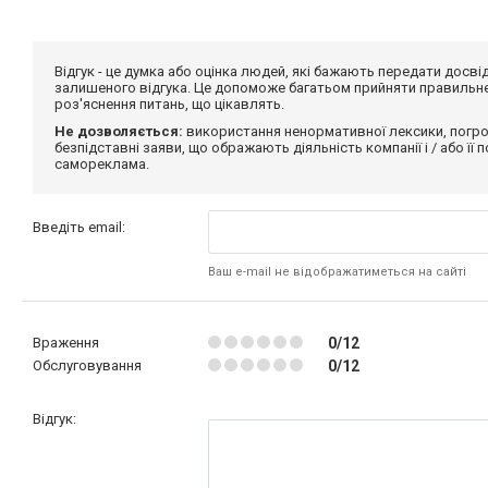
Відгук - це думка або оцінка людей, які бажають передати дос
залишеного відгука. Це допоможе багатьом прийняти правильне 
роз'яснення питань, що цікавлять.
Не дозволяється:
використання ненормативної лексики, погро
безпідставні заяви, що ображають діяльність компанії і / або її
самореклама.
Введіть email:
Ваш e-mail не відображатиметься на сайті
Враження
0/12
Обслуговування
0/12
Відгук: