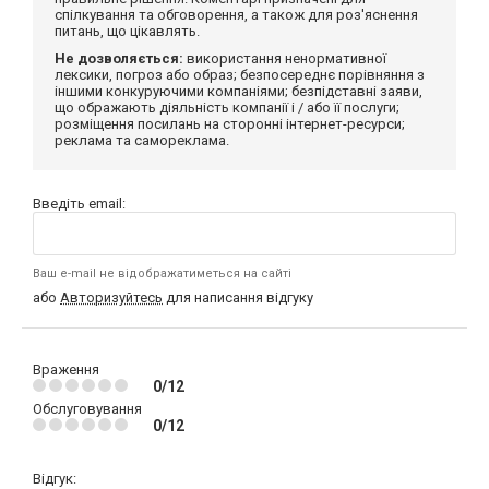
спілкування та обговорення, а також для роз'яснення
питань, що цікавлять.
Не дозволяється:
використання ненормативної
лексики, погроз або образ; безпосереднє порівняння з
іншими конкуруючими компаніями; безпідставні заяви,
що ображають діяльність компанії і / або її послуги;
розміщення посилань на сторонні інтернет-ресурси;
реклама та самореклама.
Введіть email:
Ваш e-mail не відображатиметься на сайті
або
Авторизуйтесь
для написання відгуку
Враження
0/12
Обслуговування
0/12
Відгук: