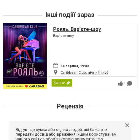
Інші подіїї зараз
Рояль. Вар’єте-шоу
Вар’єте-шоу
14 серпня, 19:00
Caribbean Club, нічний клуб
Купити
1
Рецензія
Відгук - це думка або оцінка людей, які бажають
передати досвід або враження іншим користувачам
нашого сайту з обов'язковою аргументацією