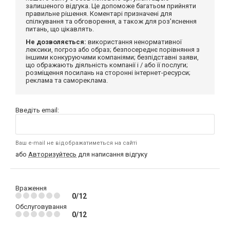
залишеного відгука. Це допоможе багатьом прийняти
правильне рішення. Коментарі призначені для
спілкування та обговорення, а також для роз'яснення
питань, що цікавлять.
Не дозволяється:
використання ненормативної
лексики, погроз або образ; безпосереднє порівняння з
іншими конкуруючими компаніями; безпідставні заяви,
що ображають діяльність компанії і / або її послуги;
розміщення посилань на сторонні інтернет-ресурси;
реклама та самореклама.
Введіть email:
Ваш e-mail не відображатиметься на сайті
або
Авторизуйтесь
для написання відгуку
Враження
0/12
Обслуговування
0/12