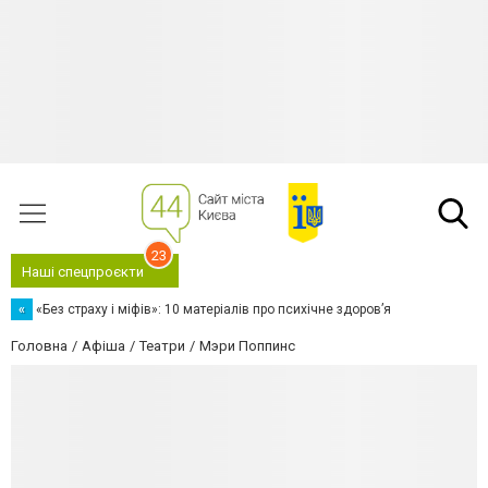
23
Наші спецпроєкти
«
«Без страху і міфів»: 10 матеріалів про психічне здоров’я
Головна
Афіша
Театри
Мэри Поппинс