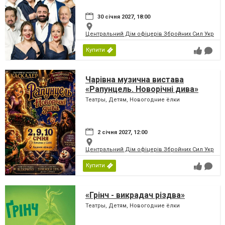
30 січня 2027, 18:00
Центральний Дім офіцерів Збройних Сил України
Купити
Чарівна музична вистава
«Рапунцель. Новорічні дива»
Театры, Детям, Новогодние ёлки
2 січня 2027, 12:00
Центральний Дім офіцерів Збройних Сил України
Купити
«Грінч - викрадач різдва»
Театры, Детям, Новогодние ёлки