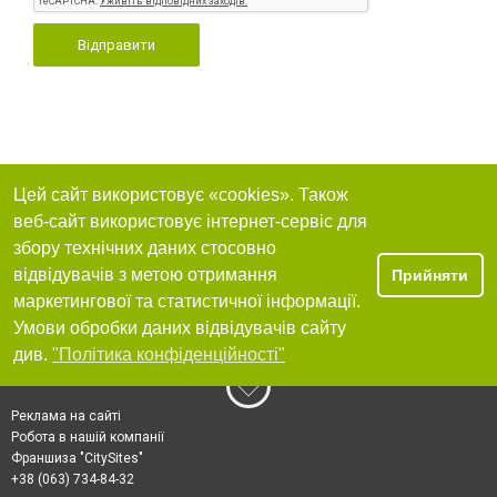
Відправити
Цей сайт використовує «cookies». Також
веб-сайт використовує інтернет-сервіс для
збору технічних даних стосовно
відвідувачів з метою отримання
Прийняти
маркетингової та статистичної інформації.
Умови обробки даних відвідувачів сайту
див.
"Політика конфіденційності"
Реклама на сайті
Робота в нашій компанії
Франшиза "CitySites"
+38 (063) 734-84-32