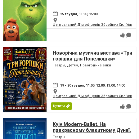
25 грудня, 11:00, 15:00
Центральний Дім офіцерів Збройних Сил України
Новорічна музична вистава «Три
горішки для Попелюшки»
Театры, Детям, Новогодние ёлки
19 - 20 грудня, 11:00, 12:00, 13:00, 14:00
Центральний Дім офіцерів Збройних Сил України
Купити
Kyiv Modern-Ballet. На
прекрасному блакитному Дунаї.
Раду Поклітару
Театры