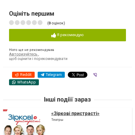
Оцініть першим
(
0
оцінок)
Я рекомендую
Ніхто ще не рекомендував
Авторизуйтесь
,
щоб оцінити і порекомендувати
Reddit
Telegram
Viber
WhatsApp
Інші подіїї зараз
«Зіркові пристрасті»
Театры