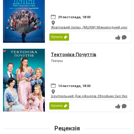
29 листопада, 18:00
Жовтневий палац, (МЦКМ) Міжнародний центр кул
Купити
Тектоніка Почуттів
Театры
14 листопада, 18:00
Центральний Дім офіцерів Збройних Сил України
Купити
Рецензія