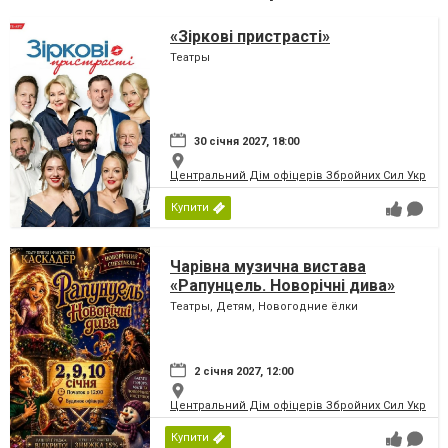
«Зіркові пристрасті»
Театры
30 січня 2027, 18:00
Центральний Дім офіцерів Збройних Сил України
Купити
Чарівна музична вистава
«Рапунцель. Новорічні дива»
Театры, Детям, Новогодние ёлки
2 січня 2027, 12:00
Центральний Дім офіцерів Збройних Сил України
Купити