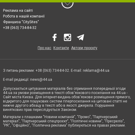
Реклама на сайті
Робота в нашій компанії
Франшиза "CitySites"
+38 (063) 734-84-32
Про нас
Контакти
Автори проєкту
З питань реклами: +38 (063) 734-84-32. E-mail:
reklama@44.ua
E-mail редакції:
news@44.ua
Допускається цитування матеріалів без отримання попередньої згоди
44.ua за умови розміщення в тексті обов'язкового посилання на 44.ua -
Сайт міста Києва. Для інтернет-видань обов'язкове розміщення прямого,
відкритого для пошукових систем гіперпосилання на цитовані статті не
нижче другого абзацу в тексті або в якості джерела. Порушення
виняткових прав переслідується Законом.
Матеріали з плашками "Новини компаній", "Промо", "Партнерський
матеріал", "Партнерський спецпроєкт", "Політичні новини", "Пресреліз",
"PR", "Офіційно", "Політична реклама" публікуються на правах реклами.