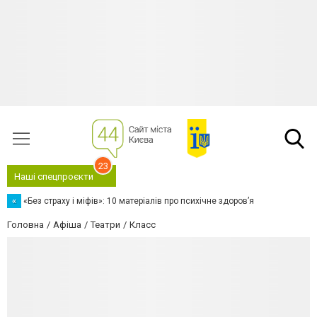
23
Наші спецпроєкти
«
«Без страху і міфів»: 10 матеріалів про психічне здоров’я
Головна
Афіша
Театри
Класс