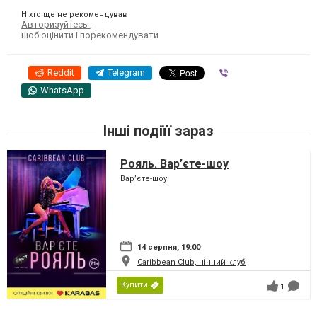
Ніхто ще не рекомендував
Авторизуйтесь
,
щоб оцінити і порекомендувати
Reddit
Telegram
Viber
WhatsApp
Інші подіїї зараз
Рояль. Вар’єте-шоу
Вар’єте-шоу
14 серпня, 19:00
Caribbean Club, нічний клуб
Купити
1