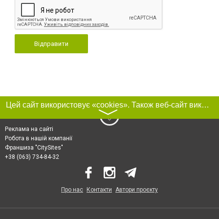
Відправити
Цей сайт використовує «cookies». Також веб-сайт використовує інтернет-сервіс для збору технічних даних стосовно відвідувачів з метою отримання маркетингової та статистичної інформації. Умови обробки даних відвідувачів сайту див.
〉
Реклама на сайті
Робота в нашій компанії
Франшиза "CitySites"
+38 (063) 734-84-32
Про нас
Контакти
Автори проєкту