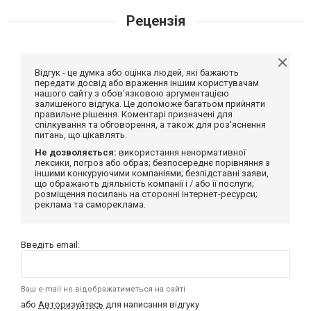
Рецензія
Відгук - це думка або оцінка людей, які бажають
передати досвід або враження іншим користувачам
нашого сайту з обов'язковою аргументацією
залишеного відгука. Це допоможе багатьом прийняти
правильне рішення. Коментарі призначені для
спілкування та обговорення, а також для роз'яснення
питань, що цікавлять.
Не дозволяється:
використання ненормативної
лексики, погроз або образ; безпосереднє порівняння з
іншими конкуруючими компаніями; безпідставні заяви,
що ображають діяльність компанії і / або її послуги;
розміщення посилань на сторонні інтернет-ресурси;
реклама та самореклама.
Введіть email:
Ваш e-mail не відображатиметься на сайті
або
Авторизуйтесь
для написання відгуку