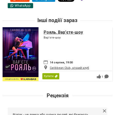
WhatsApp
Інші подіїї зараз
Рояль. Вар’єте-шоу
Вар’єте-шоу
14 серпня, 19:00
Caribbean Club, нічний клуб
Купити
1
Рецензія
Відгук - це думка або оцінка людей, які бажають