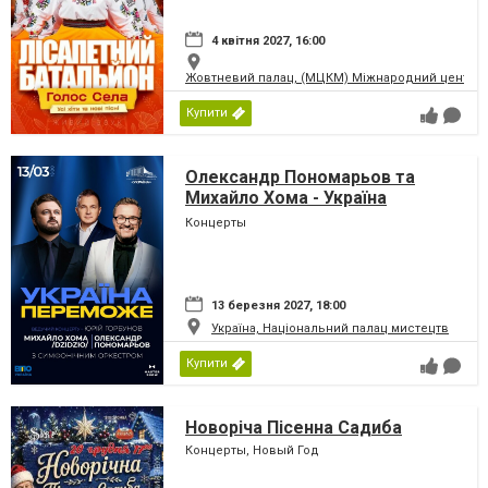
4 квітня 2027, 16:00
Жовтневий палац, (МЦКМ) Міжнародний центр кул
Купити
Олександр Пономарьов та
Михайло Хома - Україна
Переможе!
Концерты
13 березня 2027, 18:00
Україна, Національний палац мистецтв
Купити
Новоріча Пісенна Садиба
Концерты, Новый Год