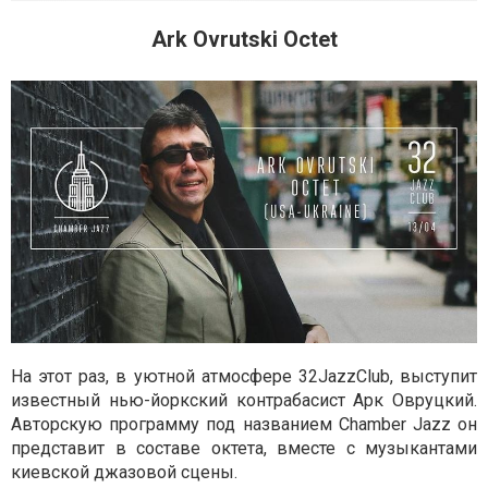
Ark Ovrutski Octet
На этот раз, в уютной атмосфере 32JazzClub, выступит
известный нью-йоркский контрабасист Арк Овруцкий.
Авторскую программу под названием Chamber Jazz он
представит в составе октета, вместе с музыкантами
киевской джазовой сцены.