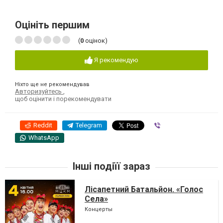
Оцініть першим
(
0
оцінок)
Я рекомендую
Ніхто ще не рекомендував
Авторизуйтесь
,
щоб оцінити і порекомендувати
Reddit
Telegram
Viber
WhatsApp
Інші подіїї зараз
Лісапетний Батальйон. «Голос
Села»
Концерты