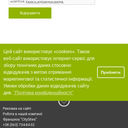
Відправити
Цей сайт використовує «cookies». Також
веб-сайт використовує інтернет-сервіс для
збору технічних даних стосовно
відвідувачів з метою отримання
Прийняти
маркетингової та статистичної інформації.
Умови обробки даних відвідувачів сайту
див.
"Політика конфіденційності"
Реклама на сайті
Робота в нашій компанії
Франшиза "CitySites"
+38 (063) 734-84-32