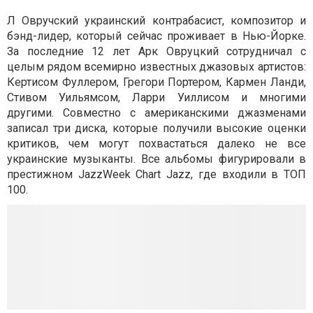
Л Овручский украинский контрабасист, композитор и
бэнд-лидер, который сейчас проживает в Нью-Йорке.
За последние 12 лет Арк Овруцкий сотрудничал с
целым рядом всемирно известных джазовых артистов:
Кертисом Фуллером, Грегори Портером, Кармен Ланди,
Стивом Уильямсом, Ларри Уиллисом и многими
другими. Совместно с американскими джазменами
записал три диска, которые получили высокие оценки
критиков, чем могут похвастаться далеко не все
украинские музыканты. Все альбомы фигурировали в
престижном JazzWeek Chart Jazz, где входили в ТОП
100.