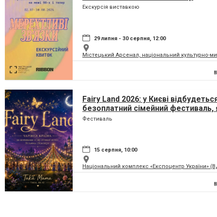
Екскурсія виставкою
29 липня - 30 серпня, 12:00
Містецький Арсенал, національний культурно-м
Fairy Land 2026: у Києві відбудетьс
безоплатний сімейний фестиваль, 
перетворить парк на ВДНГ на чарів
Фестиваль
країну
15 серпня, 10:00
Національний комплекс «Експоцентр України» (