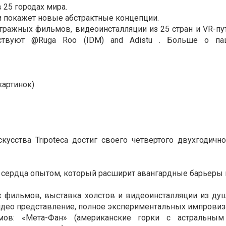
в 25 городах мира.
 и покажет новые абстрактные концепции.
ражных фильмов, видеоинсталляции из 25 стран и VR-пут
ствуют @Ruga Roo (IDM) and Adistu . Больше о пац
артинок).
усства Tripoteca достиг своего четвертого двухгодично
ы и сердца опытом, который расширит авангардные барьеры
фильмов, выставка холстов и видеоинсталляции из душ 
идео представление, полное экспериментальных импровиз
ов: «Мета-Фан» (американские горки с астральны