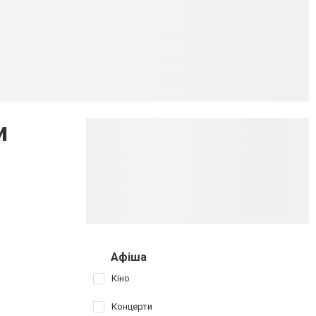
и
Афіша
Кіно
Концерти