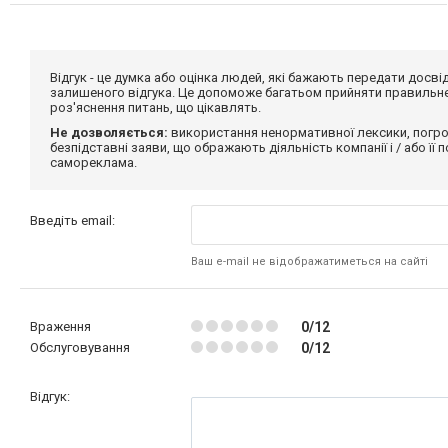
Відгук - це думка або оцінка людей, які бажають передати дос
залишеного відгука. Це допоможе багатьом прийняти правильне 
роз'яснення питань, що цікавлять.
Не дозволяється:
використання ненормативної лексики, погро
безпідставні заяви, що ображають діяльність компанії і / або її
самореклама.
Введіть email:
Ваш e-mail не відображатиметься на сайті
Враження
0/12
Обслуговування
0/12
Відгук: