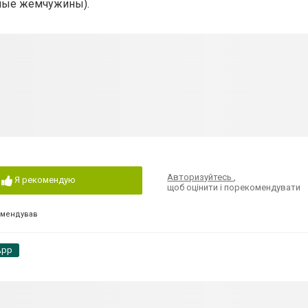
ьные жемчужины).
Авторизуйтесь
,
Я рекомендую
щоб оцінити і порекомендувати
омендував
App