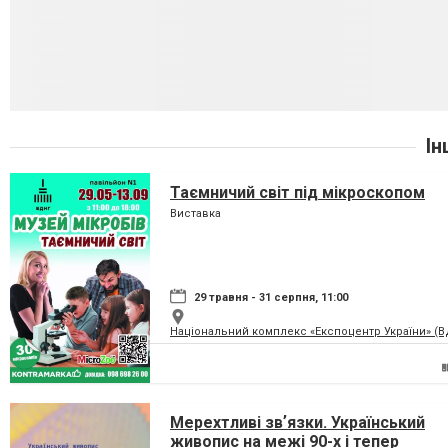
Ін
Таємничий світ під мікроскопом
Виставка
29 травня - 31 серпня, 11:00
Національний комплекс «Експоцентр України» (
Мерехтливі звʼязки. Український
живопис на межі 90-х і тепер