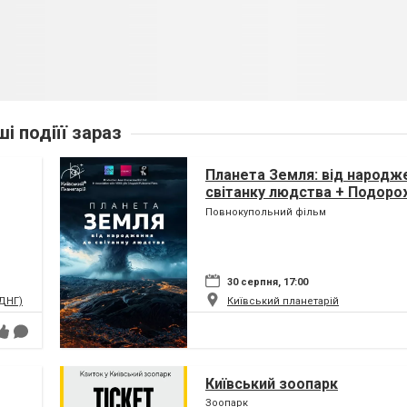
ші подіїї зараз
Планета Земля: від народж
світанку людства + Подоро
(класична програма)
Повнокупольний фільм
30 серпня, 17:00
ВДНГ)
Київський планетарій
Київський зоопарк
Зоопарк