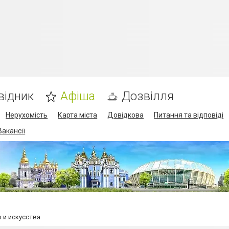
відник
Афіша
Дозвілля
Нерухомість
Карта міста
Довідкова
Питання та відповіді
Вакансії
о и искусства