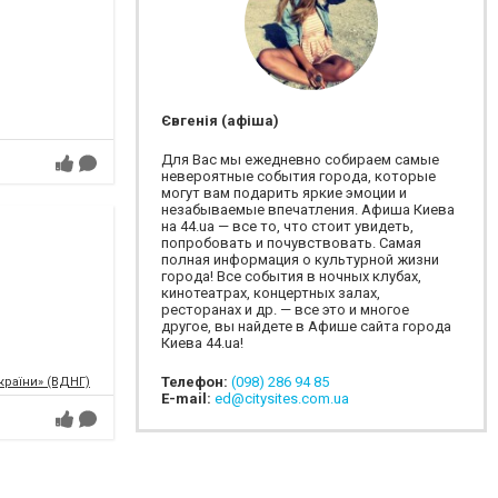
Євгенія (афіша)
Для Вас мы ежедневно собираем самые
невероятные события города, которые
могут вам подарить яркие эмоции и
незабываемые впечатления. Афиша Киева
на 44.ua — все то, что стоит увидеть,
попробовать и почувствовать. Самая
полная информация о культурной жизни
города! Все события в ночных клубах,
кинотеатрах, концертных залах,
ресторанах и др. — все это и многое
другое, вы найдете в Афише сайта города
Киева 44.ua!
Телефон:
(098) 286 94 85
країни» (ВДНГ)
E-mail:
ed@citysites.com.ua