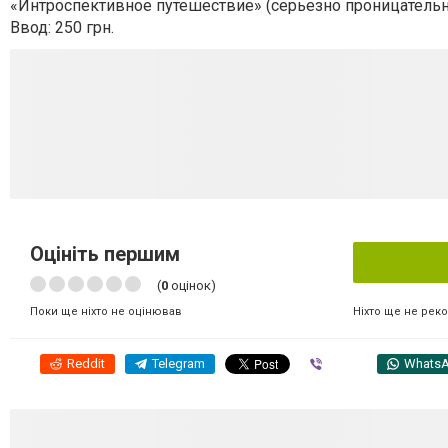
«Интроспективное путешествие» (серьезно проницател
Ввод: 250 грн.
Оцініть першим
(
0
оцінок)
Ніхто ще не рек
Поки ще ніхто не оцінював
Reddit
Telegram
Viber
Whats