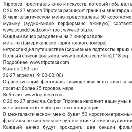
Tripoteca - фестиваль кино и искусств, который побывал 
С 26 по 27 апреля Tripoteca расширит границы авангарда
В межгалактическом меню представлены 50 короткомет
музыку (аудио-видео перформанс вживую) соответ
www.soundcloud.com/r-roo ; www.adistu.ro.
Каждый вечер разделены на 2 кинороздилы:
мета-fun (американские горки тонкого юмора)
интроспекция путешествие (серьезные подтексты ярких к
Полный список фильмов: www.tripoteca.com/film2018.jpg .
Подробнее: www.tripoteca.com.
Квиток: 250 грн.
26-27 апреля (19: 00-00: 00)
Странствующий фестиваль психоделического кино и иск
посетил более 25 городов мира.
Веб-сайт: www.tripoteca.com
С 26 по 27 апреля в Carbon Tripoteca наполнит ваши ум
метафизических и абстрактных концепций.
В межгалактическом меню будет 50 короткометражных 
фрактальное виртуальное путешествие и живое аудио-в
Каждый вечер будут проходить две секции фильм