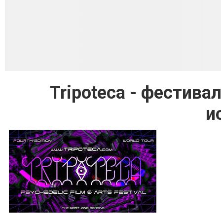
Tripoteca - фестива
и