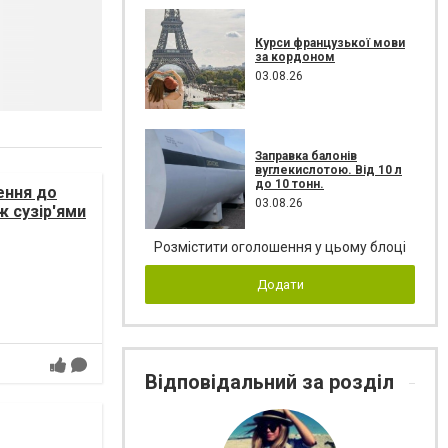
Курси французької мови
за кордоном
03.08.26
Заправка балонів
вуглекислотою. Від 10 л
до 10 тонн.
ення до
03.08.26
ж сузір'ями
Розмістити оголошення у цьому блоці
Додати
Відповідальний за розділ