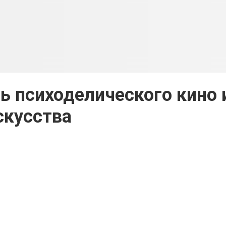
ль психоделического кино 
скусства