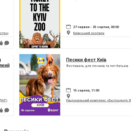
27 червня - 25 серпня, 00:00
истецький та музейний комплекс
Київський зоопарк
я
Песики фест Київ
який
Фестиваль для песиків та пет-батьків
ну
15 серпня, 11:00
ВДНГ)
Національний комплекс «Експоцентр У