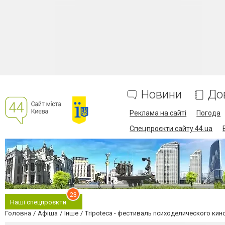
Новини
До
Реклама на сайті
Погода
Спецпроєкти сайту 44.ua
23
Наші спецпроєкти
Головна
Афіша
Інше
Tripoteca - фестиваль психоделического кин