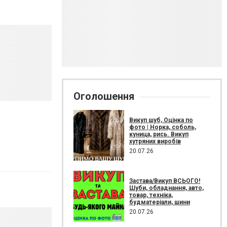
Оголошення
Викуп шуб, Оцінка по
фото | Норка, соболь,
куница, рись. Викуп
хутряних виробів
20.07.26
Застава/Викуп ВСЬОГО!
Шуби, обладнання, авто,
товар, техніка,
будматеріали, шини
20.07.26