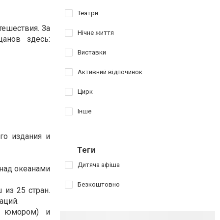
Театри
ешествия. За
Нічне життя
анов здесь:
Виставки
Активний відпочинок
Цирк
Інше
го издания и
Теги
Дитяча афіша
 над океанами
Безкоштовно
из 25 стран.
аций.
м юмором) и