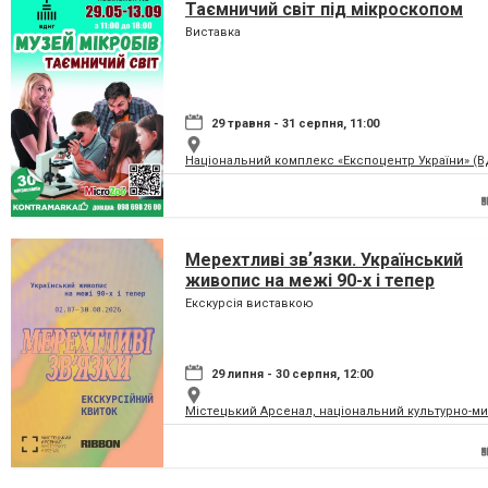
Таємничий світ під мікроскопом
Виставка
29 травня - 31 серпня, 11:00
Національний комплекс «Експоцентр України» (
Мерехтливі звʼязки. Український
живопис на межі 90-х і тепер
Екскурсія виставкою
29 липня - 30 серпня, 12:00
Містецький Арсенал, національний культурно-м