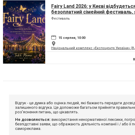
Fairy Land 2026: у Києві відбудетьс
безоплатний сімейний фестиваль, 
перетворить парк на ВДНГ на чарів
Фестиваль
країну
15 серпня, 10:00
Національний комплекс «Експоцентр України» (
Відгук - це думка або оцінка людей, які бажають передати дос
залишеного відгука. Це допоможе багатьом прийняти правильне 
роз'яснення питань, що цікавлять.
Не дозволяється:
використання ненормативної лексики, погро
безпідставні заяви, що ображають діяльність компанії і / або її
самореклама.