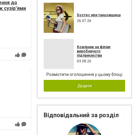
ення до
ж сузір'ями
Хостес или танцовщица
26.07.26
Комірник на філіал
виробничого
підприємства
03.08.26
Розмістити оголошення у цьому блоці
Додати
Відповідальний за розділ