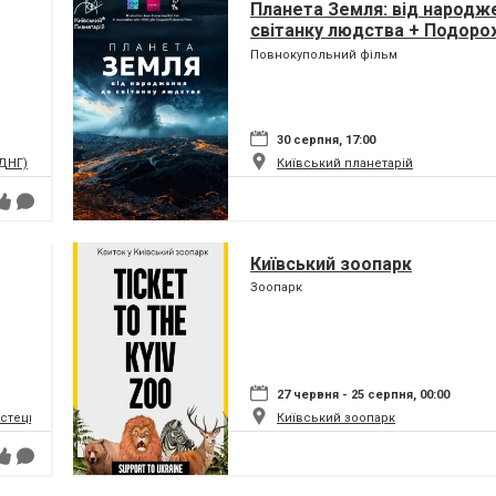
Планета Земля: від народж
світанку людства + Подоро
(класична програма)
Повнокупольний фільм
30 серпня, 17:00
ВДНГ)
Київський планетарій
Київський зоопарк
Зоопарк
27 червня - 25 серпня, 00:00
истецький та музейний комплекс
Київський зоопарк