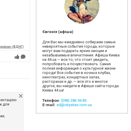
Євгенія (афіша)
Для Вас мы ежедневно собираем самые
невероятные события города, которые
країни» (ВДНГ)
могут вам подарить яркие эмоции и
незабываемые впечатления. Афиша Киева
на 44.ua — все то, что стоит увидеть,
попробовать и почувствовать. Самая
полная информация о культурной жизни
города! Все события в ночных клубах,
кинотеатрах, концертных залах,
ресторанах и др. — все это и многое
другое, вы найдете в Афише сайта города
Киева 44.ua!
ментацією
Телефон:
(098) 286 94 85
ж для
E-mail:
ed@citysites.com.ua
ми;