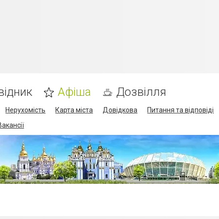
відник
Афіша
Дозвілля
Нерухомість
Карта міста
Довідкова
Питання та відповіді
Вакансії