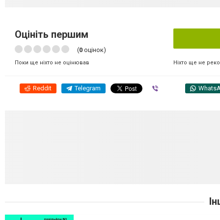
Оцініть першим
(
0
оцінок)
Ніхто ще не рек
Поки ще ніхто не оцінював
Reddit
Telegram
Viber
Whats
Ін