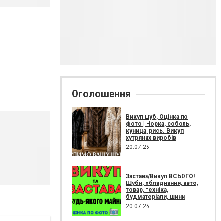
Оголошення
Викуп шуб, Оцінка по
фото | Норка, соболь,
куница, рись. Викуп
хутряних виробів
20.07.26
Застава/Викуп ВСЬОГО!
Шуби, обладнання, авто,
товар, техніка,
будматеріали, шини
20.07.26