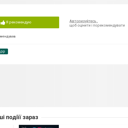
Авторизуйтесь
,
Я рекомендую
щоб оцінити і порекомендувати
омендував
App
ші подіїї зараз