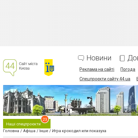
Новини
До
Реклама на сайті
Погода
Спецпроєкти сайту 44.ua
23
Наші спецпроєкти
Головна
Афіша
Інше
Игра крокодил или показуха