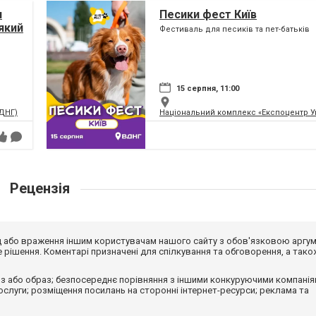
я
Песики фест Київ
який
Фестиваль для песиків та пет-батьків
ну
15 серпня, 11:00
ВДНГ)
Національний комплекс «Експоцентр У
Рецензія
від або враження іншим користувачам нашого сайту з обов'язковою аргу
рішення. Коментарі призначені для спілкування та обговорення, а тако
з або образ; безпосереднє порівняння з іншими конкуруючими компанія
 послуги; розміщення посилань на сторонні інтернет-ресурси; реклама та