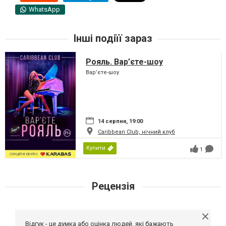
WhatsApp
Інші подіїї зараз
Рояль. Вар’єте-шоу
Вар’єте-шоу
14 серпня, 19:00
Caribbean Club, нічний клуб
Купити
1
Рецензія
Відгук - це думка або оцінка людей, які бажають