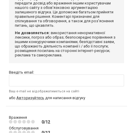
передати досвід або враження іншим користувачам
нашого сайту з обов'язковою аргументацією
залишеного відгука. Це допоможе багатьом прийняти
правильне рішення. Коментарі призначені для
спілкування та обговорення, а також для роз'яснення
питань, що цікавлять.
Не дозволяється:
використання ненормативної
лексики, погроз або образ; безпосереднє порівняння з
іншими конкуруючими компаніями; безпідставні заяви,
що ображають діяльність компанії і / або її послуги;
розміщення посилань на сторонні інтернет-ресурси;
реклама та самореклама.
Введіть email:
Ваш e-mail не відображатиметься на сайті
або
Авторизуйтесь
для написання відгуку
Враження
0/12
Обслуговування
0/12