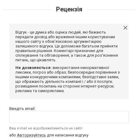
Рецензія
Відгук - це думка або оцінка людей, які бажають
передати досвід або враження іншим користувачам
нашого сайту з обов'язковою аргументацією
залишеного відгука. Це допоможе багатьом прийняти
правильне рішення. Коментарі призначені для
спілкування та обговорення, а також для роз'яснення
питань, що цікавлять.
Не дозволяється:
використання ненормативної
лексики, погроз або образ; безпосереднє порівняння з
іншими конкуруючими компаніями; безпідставні заяви,
що ображають діяльність компанії і / або її послуги;
розміщення посилань на сторонні інтернет-ресурси;
реклама та самореклама.
Введіть email:
Ваш e-mail не відображатиметься на сайті
або
Авторизуйтесь
для написання відгуку