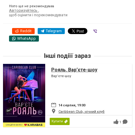
Ніхто ще не рекомендував
Авторизуйтесь
,
щоб оцінити і порекомендувати
Reddit
Telegram
Viber
WhatsApp
Інші подіїї зараз
Рояль. Вар’єте-шоу
Вар’єте-шоу
14 серпня, 19:00
Caribbean Club, нічний клуб
Купити
1