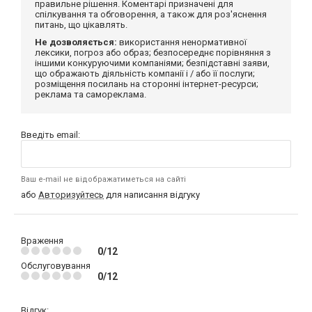
правильне рішення. Коментарі призначені для
спілкування та обговорення, а також для роз'яснення
питань, що цікавлять.
Не дозволяється:
використання ненормативної
лексики, погроз або образ; безпосереднє порівняння з
іншими конкуруючими компаніями; безпідставні заяви,
що ображають діяльність компанії і / або її послуги;
розміщення посилань на сторонні інтернет-ресурси;
реклама та самореклама.
Введіть email:
Ваш e-mail не відображатиметься на сайті
або
Авторизуйтесь
для написання відгуку
Враження
0/12
Обслуговування
0/12
Відгук: