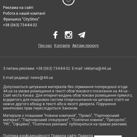
Реклама на сайті
Робота в нашій компанії
Франшиза "CitySites"
+38 (063) 734-84-32
Про нас
Контакти
Автори проєкту
З питань реклами: +38 (063) 734-84-32. E-mail:
reklama@44.ua
E-mail редакції:
news@44.ua
Допускається цитування матеріалів без отримання попередньої згоди
44.ua за умови розміщення в тексті обов'язкового посилання на 44.ua -
Сайт міста Києва. Для інтернет-видань обов'язкове розміщення прямого,
відкритого для пошукових систем гіперпосилання на цитовані статті не
нижче другого абзацу в тексті або в якості джерела. Порушення
виняткових прав переслідується Законом.
Матеріали з плашками "Новини компаній", "Промо", "Партнерський
матеріал", "Партнерський спецпроєкт", "Політичні новини", "Пресреліз",
"PR", "Офіційно", "Політична реклама" публікуються на правах реклами.
Політика конфіденційності
Правила сайту
Правила