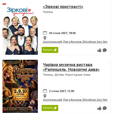
«Зіркові пристрасті»
Театры
30 січня 2027, 18:00
Центральний Дім офіцерів Збройних Сил України
Купити
Чарівна музична вистава
«Рапунцель. Новорічні дива»
Театры, Детям, Новогодние ёлки
2 січня 2027, 12:00
Центральний Дім офіцерів Збройних Сил України
Купити