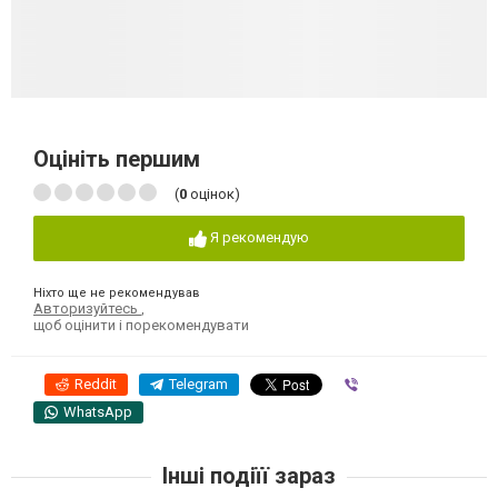
Оцініть першим
(
0
оцінок)
Я рекомендую
Ніхто ще не рекомендував
Авторизуйтесь
,
щоб оцінити і порекомендувати
Reddit
Telegram
Viber
WhatsApp
Інші подіїї зараз