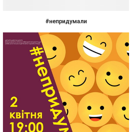
#непридумали