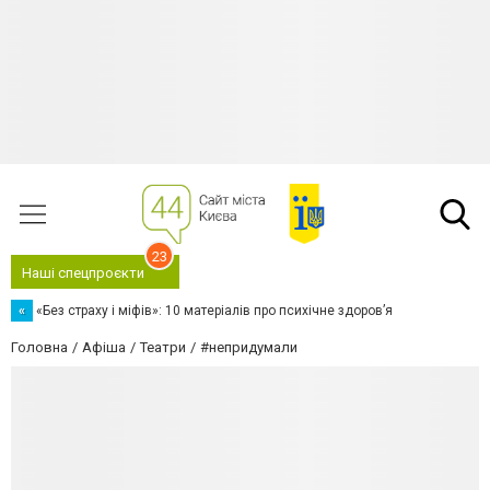
23
Наші спецпроєкти
«
«Без страху і міфів»: 10 матеріалів про психічне здоров’я
Головна
Афіша
Театри
#непридумали