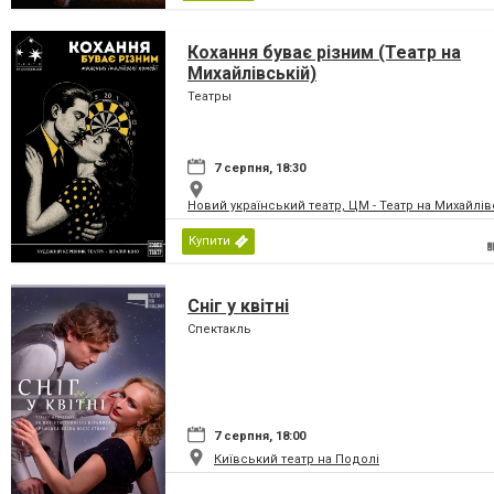
Кохання буває різним (Театр на
Михайлівській)
Театры
7 серпня, 18:30
Новий український театр, ЦМ - Театр на Михайлів
Купити
Сніг у квітні
Спектакль
7 серпня, 18:00
Київський театр на Подолі