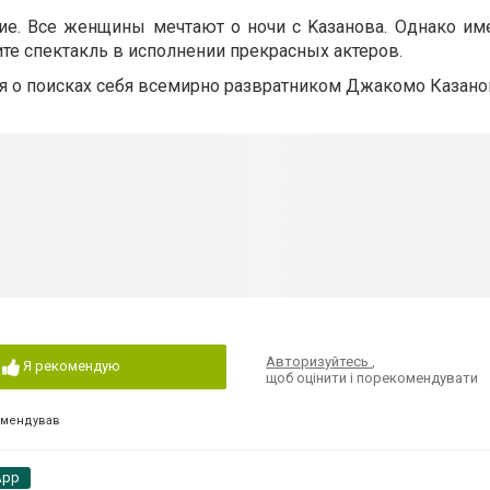
ие. Все женщины мечтают о ночи с Kaзaнoвa. Однако име
те спектакль в исполнении прекрасных актеров.
ия о поисках себя всемирно развратником Джакомо Казанов
Авторизуйтесь
,
Я рекомендую
щоб оцінити і порекомендувати
омендував
App