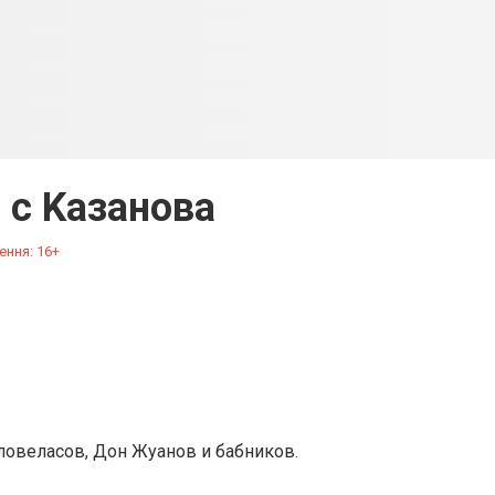
 с Kaзaнoвa
ення: 16+
 ловеласов, Дон Жуанов и бабников.