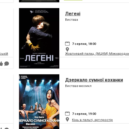
Легені
Вистава
7 серпня, 18:00
ській та Театр Сонечко
Жовтневий палац, (МЦКМ) Міжнародний
Дзеркало сумної коханки
Вистава-мюзикл
7 серпня, 19:00
Кінь в пальті, арт-простір