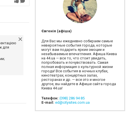
Євгенія (афіша)
Для Вас мы ежедневно собираем самые
ментацією
невероятные события города, которые
ж для
могут вам подарить яркие эмоции и
незабываемые впечатления. Афиша Киева
на 44.ua — все то, что стоит увидеть,
ми;
попробовать и почувствовать. Самая
полная информация о культурной жизни
города! Все события в ночных клубах,
кинотеатрах, концертных залах,
ресторанах и др. — все это и многое
другое, вы найдете в Афише сайта города
Киева 44.ua!
Телефон:
(098) 286 94 85
E-mail:
ed@citysites.com.ua