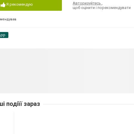
Авторизуйтесь
,
Я рекомендую
щоб оцінити і порекомендувати
омендував
App
ші подіїї зараз