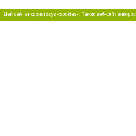
Реклама на сайті
Приєднуйтесь до 
Робота в нашій компанії
Франшиза "CitySites"
Про нас
Контакт
+38 (063) 734-84-32
З питань реклами: +38 (063) 734-84-32. E-mail:
Допускається цит
reklama@44.ua
обов'язкового по
відкритого для по
якості джерела. 
E-mail редакції:
news@44.ua
Матеріали з плаш
"Політичні новини