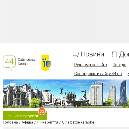
Новини
До
Реклама на сайті
Погода
Спецпроєкти сайту 44.ua
23
Наші спецпроєкти
Головна
Афіша
Нічне життя
Girls battle karaoke