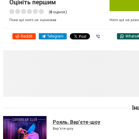
Оцініть першим
(
0
оцінок)
Ніхто ще не рек
Поки ще ніхто не оцінював
Reddit
Telegram
Viber
Whats
Ін
Рояль. Вар’єте-шоу
Вар’єте-шоу