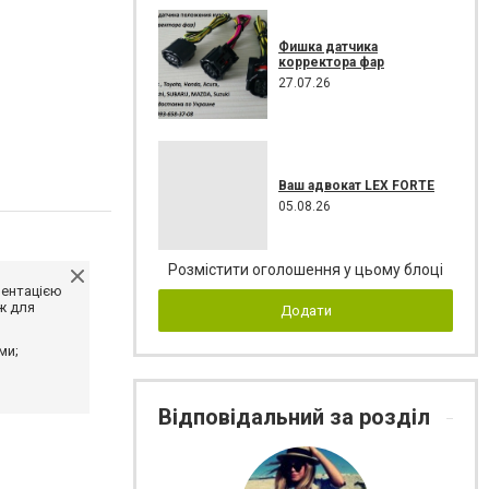
Фишка датчика
корректора фар
27.07.26
Ваш адвокат LEX FORTE
05.08.26
Розмістити оголошення у цьому блоці
ментацією
ж для
Додати
ми;
Відповідальний за розділ