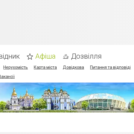
відник
Афіша
Дозвілля
Нерухомість
Карта міста
Довідкова
Питання та відповіді
Вакансії