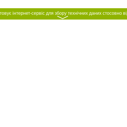
〉
нас :
и
Автори проєкту
ування матеріалів без отримання попередньої згоди 44.ua за умови розміщен
силання на 44.ua - Сайт міста Києва. Для інтернет-видань обов'язкове розмі
шукових систем гіперпосилання на цитовані статті не нижче другого абзацу в
Порушення виняткових прав переслідується Законом.
ками "Новини компаній", "Промо", "Партнерський матеріал", "Партнерський спе
", "Пресреліз", "PR", "Офіційно", "Політична реклама" публікуються на правах 