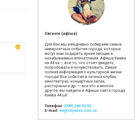
Євгенія (афіша)
Для Вас мы ежедневно собираем самые
невероятные события города, которые
могут вам подарить яркие эмоции и
незабываемые впечатления. Афиша Киева
на 44.ua — все то, что стоит увидеть,
попробовать и почувствовать. Самая
полная информация о культурной жизни
города! Все события в ночных клубах,
кинотеатрах, концертных залах,
ресторанах и др. — все это и многое
другое, вы найдете в Афише сайта города
Киева 44.ua!
Телефон:
(098) 286 94 85
E-mail:
ed@citysites.com.ua