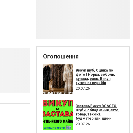
Оголошення
Викуп шуб, Оцінка по
фото | Норка, соболь,
куница, рись. Викуп
хутряних виробів
20.07.26
Застава/Викуп ВСЬОГО!
Шуби, обладнання, авто,
товар, техніка,
будматеріали, шини
20.07.26