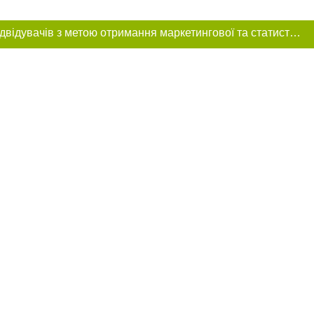
Цей сайт використовує «cookies». Також веб-сайт використовує інтернет-сервіс для збору технічних даних стосовно відвідувачів з метою отримання маркетингової та статистичної інформації. Умови обробки даних відвідувачів сайту див.
ня в тексті
щення прямого,
 тексті або в
цпроєкт",
реклами.