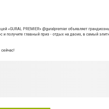
ицей «GURAL PREMIER» @guralpremier объявляет грандиозн
 и получите главный приз - отдых на двоих, в самый элит
 сейчас!