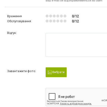
Ваш e-mail не відображатиметься на сайті
Враження
0/12
Обслуговування
0/12
Відгук:
Завантажити фото:
Вибрати