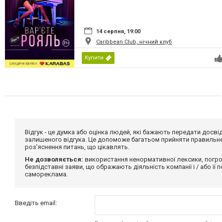
14 серпня, 19:00
Caribbean Club, нічний клуб
Купити
Відгук - це думка або оцінка людей, які бажають передати дос
залишеного відгука. Це допоможе багатьом прийняти правильне 
роз'яснення питань, що цікавлять.
Не дозволяється:
використання ненормативної лексики, погро
безпідставні заяви, що ображають діяльність компанії і / або її
самореклама.
Введіть email: