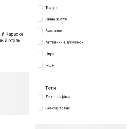
Театри
Нічне життя
Виставки
ый Караоке
ный отель
Активний відпочинок
Цирк
Інше
Теги
Дитяча афіша
Безкоштовно