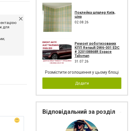
Поклейка шпалер Київ,
ціна
02.08.26
ментацією
ж для
ми;
Ремонт роботизованих
КПП Renault DW6-001 EDC
# 320108868R Espace
Talisman
31.07.26
Розмістити оголошення у цьому блоці
Додати
Відповідальний за розділ