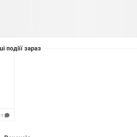
ші подіїї зараз
1