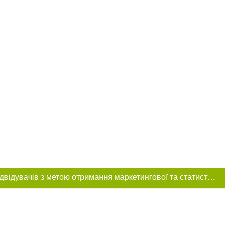
Цей сайт використовує «cookies». Також веб-сайт використовує інтернет-сервіс для збору технічних даних стосовно відвідувачів з метою отримання маркетингової та статистичної інформації. Умови обробки даних відвідувачів сайту див.