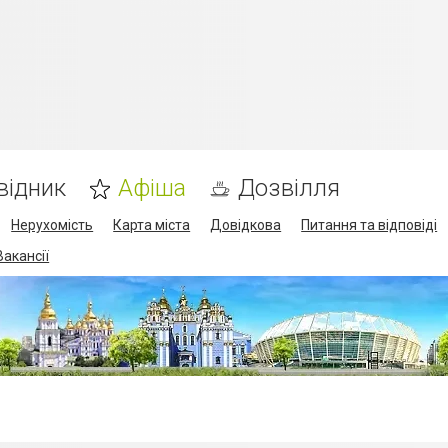
відник
Афіша
Дозвілля
Нерухомість
Карта міста
Довідкова
Питання та відповіді
Вакансії