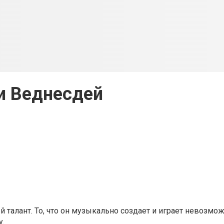
и Веднесдей
талант. То, что он музыкально создает и играет невозмож
у.