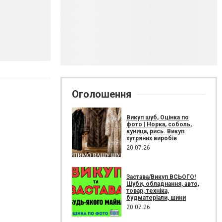
Оголошення
Викуп шуб, Оцінка по
фото | Норка, соболь,
куница, рись. Викуп
хутряних виробів
20.07.26
Застава/Викуп ВСЬОГО!
Шуби, обладнання, авто,
товар, техніка,
будматеріали, шини
20.07.26