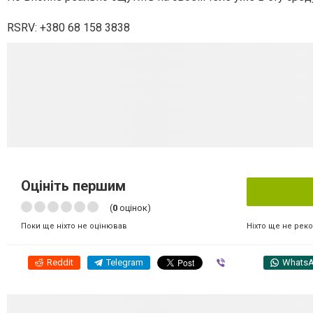
RSRV: +380 68 158 3838
Оцініть першим
(
0
оцінок)
Ніхто ще не рек
Поки ще ніхто не оцінював
Reddit
Telegram
Viber
Whats