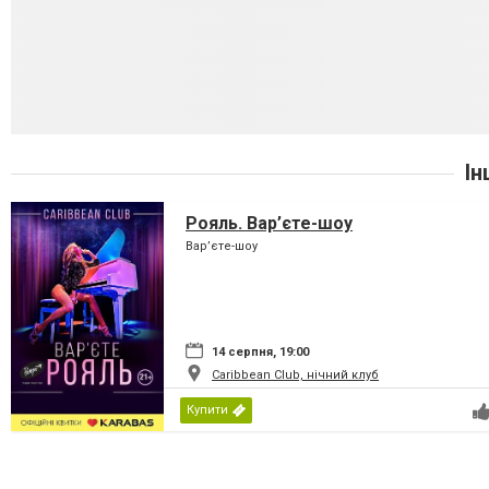
Ін
Рояль. Вар’єте-шоу
Вар’єте-шоу
14 серпня, 19:00
Caribbean Club, нічний клуб
Купити