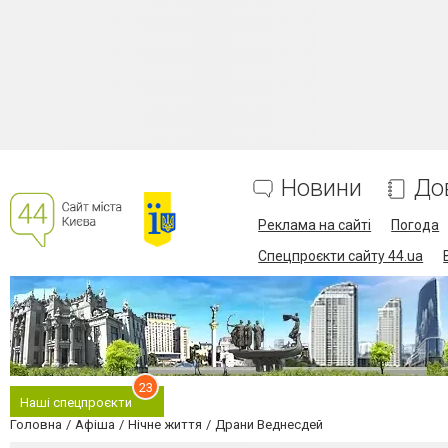
Новини
До
Реклама на сайті
Погода
Спецпроєкти сайту 44.ua
23
Наші спецпроєкти
Головна
Афіша
Нічне життя
Драни Веднесдей