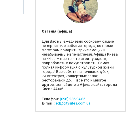
Євгенія (афіша)
Для Вас мы ежедневно собираем самые
невероятные события города, которые
могут вам подарить яркие эмоции и
незабываемые впечатления. Афиша Киева
на 44.ua — все то, что стоит увидеть,
попробовать и почувствовать. Самая
полная информация о культурной жизни
города! Все события в ночных клубах,
кинотеатрах, концертных залах,
ресторанах и др. — все это и многое
другое, вы найдете в Афише сайта города
Киева 44.ua!
Телефон:
(098) 286 94 85
E-mail:
ed@citysites.com.ua