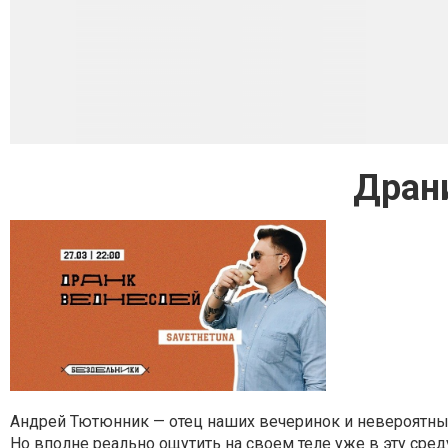
Дран
Андрей Тютюнник — отец наших вечеринок и невероятный 
Но вполне реально ощутить на своем теле уже в эту сред