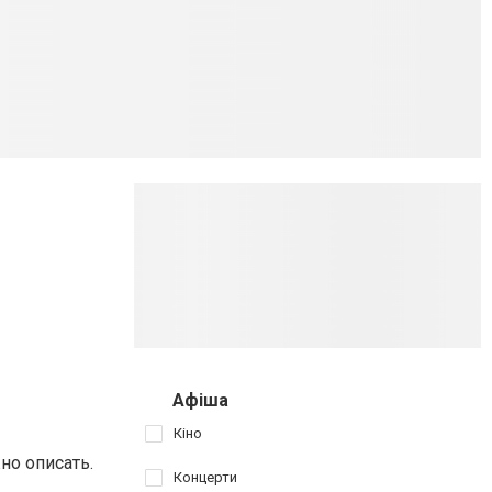
Афіша
Кіно
но описать.
Концерти