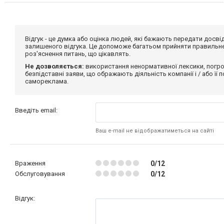
Відгук - це думка або оцінка людей, які бажають передати дос
залишеного відгука. Це допоможе багатьом прийняти правильне 
роз'яснення питань, що цікавлять.
Не дозволяється:
використання ненормативної лексики, погро
безпідставні заяви, що ображають діяльність компанії і / або її
самореклама.
Введіть email:
Ваш e-mail не відображатиметься на сайті
Враження
0/12
Обслуговування
0/12
Відгук: