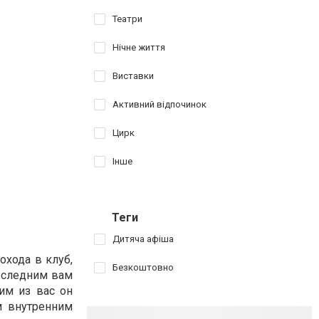
Театри
Нічне життя
Виставки
Активний відпочинок
Цирк
Інше
Теги
Дитяча афіша
охода в клуб,
Безкоштовно
последним вам
гим из вас он
м внутренним