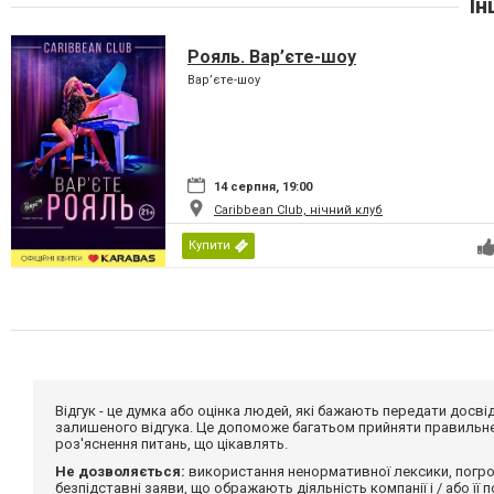
Ін
Рояль. Вар’єте-шоу
Вар’єте-шоу
14 серпня, 19:00
Caribbean Club, нічний клуб
Купити
Відгук - це думка або оцінка людей, які бажають передати дос
залишеного відгука. Це допоможе багатьом прийняти правильне 
роз'яснення питань, що цікавлять.
Не дозволяється:
використання ненормативної лексики, погро
безпідставні заяви, що ображають діяльність компанії і / або її