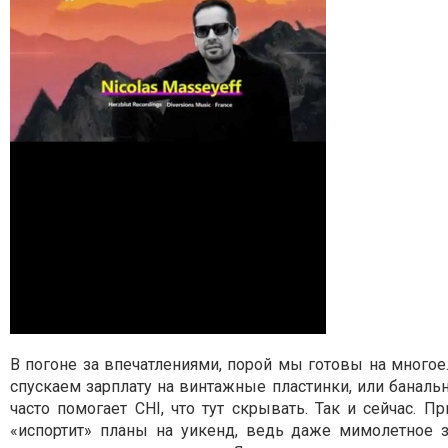
В погоне за впечатлениями, порой мы готовы на многое
спускаем зарплату на винтажные пластинки, или банал
часто помогает CHI, что тут скрывать. Так и сейчас. 
«испортит» планы на уикенд, ведь даже мимолетное 