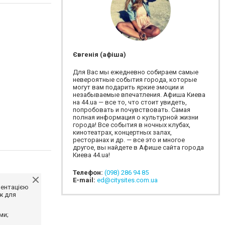
Євгенія (афіша)
Для Вас мы ежедневно собираем самые
невероятные события города, которые
могут вам подарить яркие эмоции и
незабываемые впечатления. Афиша Киева
на 44.ua — все то, что стоит увидеть,
попробовать и почувствовать. Самая
полная информация о культурной жизни
города! Все события в ночных клубах,
кинотеатрах, концертных залах,
ресторанах и др. — все это и многое
другое, вы найдете в Афише сайта города
Киева 44.ua!
Телефон:
(098) 286 94 85
E-mail:
ed@citysites.com.ua
ментацією
ж для
ми;