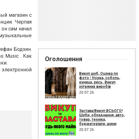
ный магазин с
нции. Черпая
 он сам начал
 музыкальные
тефан Бодзин.
ns Music . Как
Оголошення
ыки.
 электронной
Викуп шуб, Оцінка по
фото | Норка, соболь,
куница, рись. Викуп
хутряних виробів
20.07.26
Застава/Викуп ВСЬОГО!
Шуби, обладнання, авто,
товар, техніка,
будматеріали, шини
20.07.26