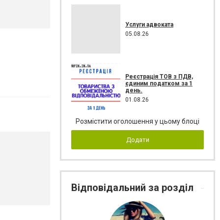
Услуги адвоката
05.08.26
Реєстрація ТОВ з ПДВ,
єдиним податком за 1
день.
01.08.26
Розмістити оголошення у цьому блоці
Додати
Відповідальний за розділ