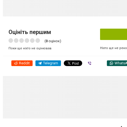
Оцініть першим
(
0
оцінок)
Ніхто ще не рек
Поки ще ніхто не оцінював
Reddit
Telegram
Viber
Whats