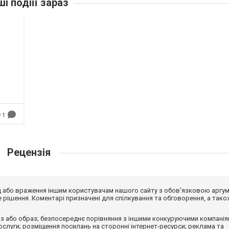
ші подіїї зараз
1
Рецензія
від або враження іншим користувачам нашого сайту з обов'язковою аргу
рішення. Коментарі призначені для спілкування та обговорення, а тако
з або образ; безпосереднє порівняння з іншими конкуруючими компанія
 послуги; розміщення посилань на сторонні інтернет-ресурси; реклама та