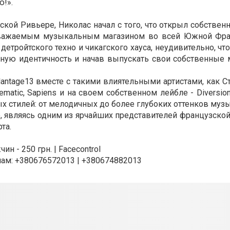
!».
ой Ривьере, Николас начал с того, что открыл собствен
м уважаемым музыкальным магазином во всей Южной Фра
етройтского техно и чикагского хауса, неудивительно, что
ную идентичность и начав выпускать свои собственные
antage13 вместе с такими влиятельными артистами, как С
tematic, Sapiens и на своем собственном лейбле - Diversio
ных стилей: от мелодичных до более глубоких оттенков муз
 являясь одним из ярчайших представителей французской
та.
н - 250 грн. | Facecontrol
ам: +380676572013 | +380674882013