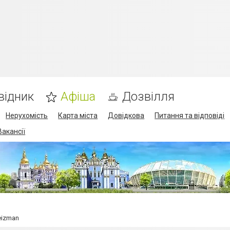
відник
Афіша
Дозвілля
Нерухомість
Карта міста
Довідкова
Питання та відповіді
Вакансії
Weizman