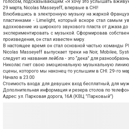
голосом, подсказывающим: «Я хочу это услышать вживую
29 марта, Nicolas Masseyeff, впервые в CHI!
Влюбившись в электронную музыку на жаркой Французск
пластинками - Limelight, который вскоре стал самы
вдохновение из широкого звукового пласта от джаза до д
экспериментировать с музыкой. Сформировав собствен
произведения, он стал известен миру.
В настоящее время он стал основной частью команды Pl
Nicolas Masseyeff выпускает треки на Noir, Mobilee, Sys
следует из названия лейбла - это “дека” для разнообраз
Николас гнет свою эмоциональную музыкальную линию,
сцены, которого мы наконец-то услышим в CHI. 29-го мар
Начало в 23.00
Стоимость входа: для девушек вход бесплатный, для мужчи
Дополнительная информация и резерв столов по телефон
Адрес: ул. Парковая дорога, 16А (КВЦ ”Парковый”)