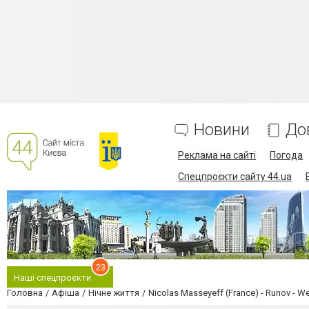
Новини
До
Реклама на сайті
Погода
Спецпроєкти сайту 44.ua
23
Наші спецпроєкти
Головна
Афіша
Нічне життя
Nicolas Masseyeff (France) - Runov - 