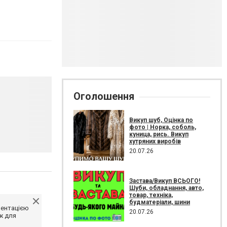
Оголошення
Викуп шуб, Оцінка по
фото | Норка, соболь,
куница, рись. Викуп
хутряних виробів
20.07.26
Застава/Викуп ВСЬОГО!
Шуби, обладнання, авто,
товар, техніка,
будматеріали, шини
ментацією
20.07.26
ж для