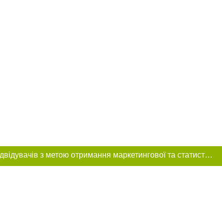
Цей сайт використовує «cookies». Також веб-сайт використовує інтернет-сервіс для збору технічних даних стосовно відвідувачів з метою отримання маркетингової та статистичної інформації. Умови обробки даних відвідувачів сайту див.