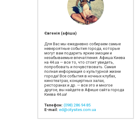
Євгенія (афіша)
Для Вас мы ежедневно собираем самые
невероятные события города, которые
могут вам подарить яркие эмоции и
незабываемые впечатления. Афиша Киева
на 44.ua — все то, что стоит увидеть,
попробовать и почувствовать. Самая
полная информация о культурной жизни
города! Все события в ночных клубах,
кинотеатрах, концертных залах,
ресторанах и др. — все это и многое
другое, вы найдете в Афише сайта города
Киева 44.ua!
Телефон:
(098) 286 94 85
E-mail:
ed@citysites.com.ua