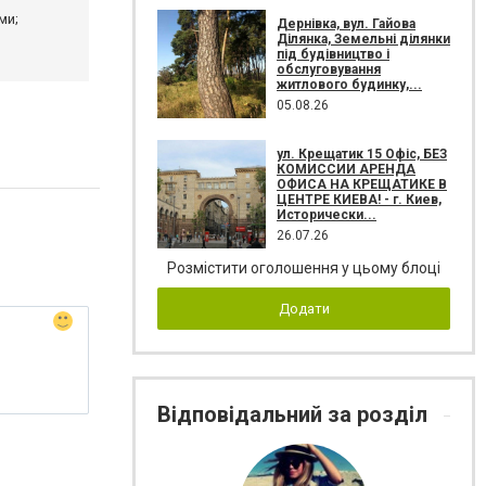
ми;
Дернівка, вул. Гайова
Ділянка, Земельні ділянки
під будівництво і
обслуговування
житлового будинку,...
05.08.26
ул. Крещатик 15 Офіс, БЕЗ
КОМИССИИ АРЕНДА
ОФИСА НА КРЕЩАТИКЕ В
ЦЕНТРЕ КИЕВА! - г. Киев,
Исторически...
26.07.26
Розмістити оголошення у цьому блоці
Додати
Відповідальний за розділ