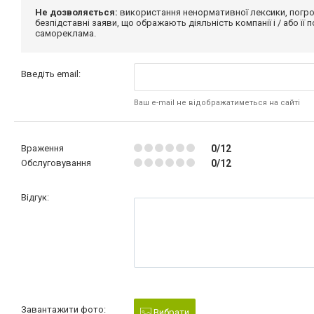
Не дозволяється:
використання ненормативної лексики, погро
безпідставні заяви, що ображають діяльність компанії і / або її
самореклама.
Введіть email:
Ваш e-mail не відображатиметься на сайті
Враження
0/12
Обслуговування
0/12
Відгук:
Завантажити фото:
Вибрати