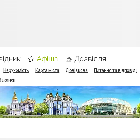
відник
Афіша
Дозвілля
Нерухомість
Карта міста
Довідкова
Питання та відповіді
Вакансії