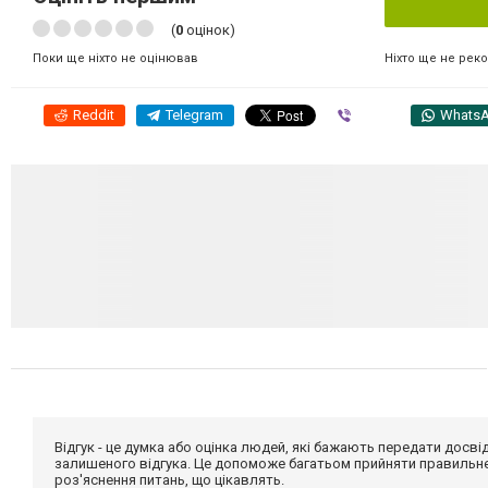
(
0
оцінок)
Ніхто ще не рек
Поки ще ніхто не оцінював
Reddit
Telegram
Viber
Whats
Відгук - це думка або оцінка людей, які бажають передати дос
залишеного відгука. Це допоможе багатьом прийняти правильне 
роз'яснення питань, що цікавлять.