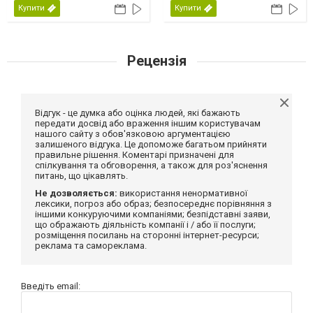
Купити
Купити
Рецензія
Відгук - це думка або оцінка людей, які бажають
передати досвід або враження іншим користувачам
нашого сайту з обов'язковою аргументацією
залишеного відгука. Це допоможе багатьом прийняти
правильне рішення. Коментарі призначені для
спілкування та обговорення, а також для роз'яснення
питань, що цікавлять.
Не дозволяється:
використання ненормативної
лексики, погроз або образ; безпосереднє порівняння з
іншими конкуруючими компаніями; безпідставні заяви,
що ображають діяльність компанії і / або її послуги;
розміщення посилань на сторонні інтернет-ресурси;
реклама та самореклама.
Введіть email: