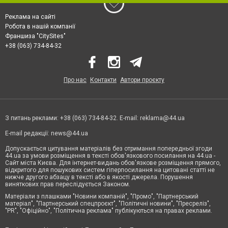
Реклама на сайті
Робота в нашій компанії
Франшиза "CitySites"
+38 (063) 734-84-32
Про нас
Контакти
Автори проєкту
З питань реклами: +38 (063) 734-84-32. E-mail:
reklama@44.ua
E-mail редакції:
news@44.ua
Допускається цитування матеріалів без отримання попередньої згоди
44.ua за умови розміщення в тексті обов'язкового посилання на 44.ua -
Сайт міста Києва. Для інтернет-видань обов'язкове розміщення прямого,
відкритого для пошукових систем гіперпосилання на цитовані статті не
нижче другого абзацу в тексті або в якості джерела. Порушення
виняткових прав переслідується Законом.
Матеріали з плашками "Новини компаній", "Промо", "Партнерський
матеріал", "Партнерський спецпроєкт", "Політичні новини", "Пресреліз",
"PR", "Офіційно", "Політична реклама" публікуються на правах реклами.