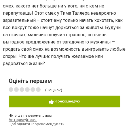
смех, какого нет больше ни у кого, ни с кем не
перепутаешь! Этот смех у Тима Таллера невероятно
заразительный – стоит ему только начать хохотать, как
все вокруг тоже начнут держаться за животы. Будучи
на скачках, мальчик получил странное, но очень
выгодное предложение от загадочного мужчины –
продать свой смех на возможность выигрывать любые
споры. Что же лучше: получать желаемое или
радоваться жизни?
Оцініть першим
(
0
оцінок)
Я рекомендую
Ніхто ще не рекомендував
Авторизуйтесь
,
щоб оцінити і порекомендувати