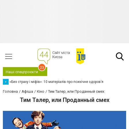
23
Наші спецпроєкти
«
«Без страху і міфів»: 10 матеріалів про психічне здоров’я
Головна
Афіша
Кіно
Тим Талер, или Проданный смех
Тим Талер, или Проданный смех