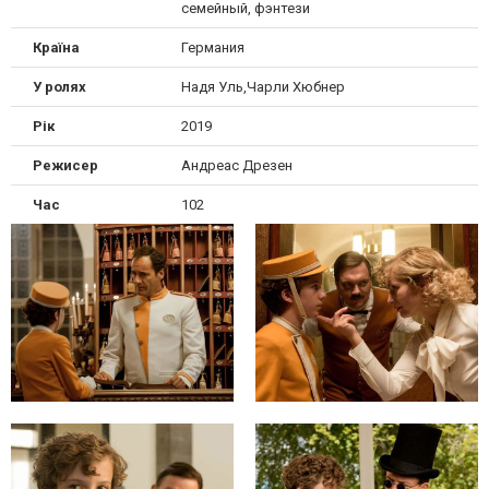
семейный, фэнтези
Країна
Германия
У ролях
Надя Уль,Чарли Хюбнер
Рік
2019
Режисер
Андреас Дрезен
Час
102