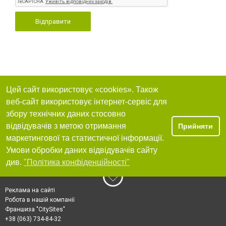
Відправити
Цей сайт використовує «cookies». Також
веб-сайт використовує інтернет-сервіс для
збору технічних даних стосовно
відвідувачів з метою отримання
Прийняти
маркетингової та статистичної інформації.
Умови обробки даних відвідувачів сайту
див.
"Політика конфіденційності"
Реклама на сайті
Робота в нашій компанії
Франшиза "CitySites"
+38 (063) 734-84-32