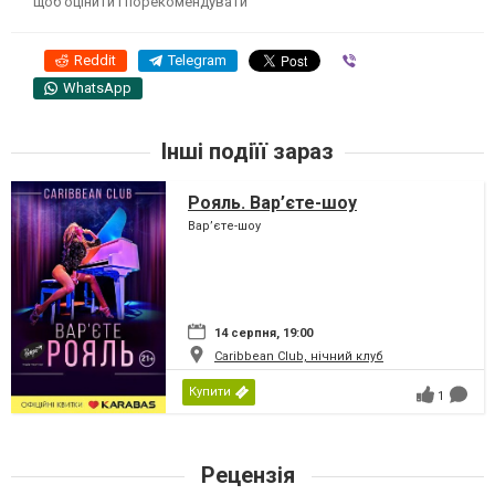
щоб оцінити і порекомендувати
Reddit
Telegram
Viber
WhatsApp
Інші подіїї зараз
Рояль. Вар’єте-шоу
Вар’єте-шоу
14 серпня, 19:00
Caribbean Club, нічний клуб
Купити
1
Рецензія