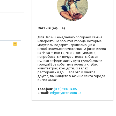
Євгенія (афіша)
Для Вас мы ежедневно собираем самые
невероятные события города, которые
могут вам подарить яркие эмоции и
незабываемые впечатления. Афиша Киева
на 44.ua — все то, что стоит увидеть,
попробовать и почувствовать. Самая
полная информация о культурной жизни
города! Все события в ночных клубах,
кинотеатрах, концертных залах,
ресторанах и др. — все это и многое
другое, вы найдете в Афише сайта города
Киева 44.ua!
Телефон:
(098) 286 94 85
E-mail:
ed@citysites.com.ua