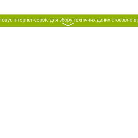
〉
нас :
и
Автори проєкту
ування матеріалів без отримання попередньої згоди 44.ua за умови розміщен
силання на 44.ua - Сайт міста Києва. Для інтернет-видань обов'язкове розмі
шукових систем гіперпосилання на цитовані статті не нижче другого абзацу в
Порушення виняткових прав переслідується Законом.