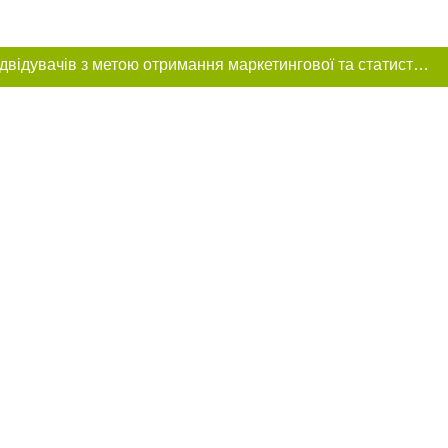
Цей сайт використовує «cookies». Також веб-сайт використовує інтернет-сервіс для збору технічних даних стосовно відвідувачів з метою отримання маркетингової та статистичної інформації. Умови обробки даних відвідувачів сайту див.
ня в тексті
щення прямого,
 тексті або в