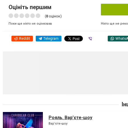
Оцініть першим
(
0
оцінок)
Ніхто ще не рек
Поки ще ніхто не оцінював
Reddit
Telegram
Viber
Whats
Ін
Рояль. Вар’єте-шоу
Вар’єте-шоу