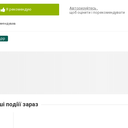
Авторизуйтесь
,
Я рекомендую
щоб оцінити і порекомендувати
омендував
App
ші подіїї зараз