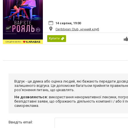
14 серпня, 19:00
Caribbean Club, нічний клуб
Купити
Відгук - це думка або оцінка людей, які бажають передати дос
залишеного відгука. Це допоможе багатьом прийняти правильне 
роз'яснення питань, що цікавлять.
Не дозволяється:
використання ненормативної лексики, погро
безпідставні заяви, що ображають діяльність компанії і / або її
самореклама.
Введіть email: