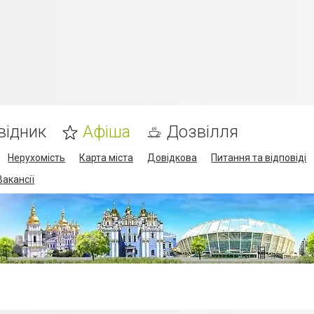
відник
Афіша
Дозвілля
Нерухомість
Карта міста
Довідкова
Питання та відповіді
Вакансії