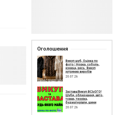
Оголошення
Викуп шуб, Оцінка по
фото | Норка, соболь,
куница, рись. Викуп
хутряних виробів
20.07.26
Застава/Викуп ВСЬОГО!
Шуби, обладнання, авто,
товар, техніка,
будматеріали, шини
20.07.26