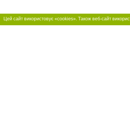
Реклама на сайті
Приєднуйтесь до 
Робота в нашій компанії
Франшиза "CitySites"
Про нас
Контакт
+38 (063) 734-84-32
З питань реклами: +38 (063) 734-84-32. E-mail:
Допускається цит
reklama@44.ua
обов'язкового по
відкритого для по
якості джерела. 
E-mail редакції:
news@44.ua