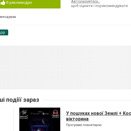
Авторизуйтесь
,
Я рекомендую
щоб оцінити і порекомендувати
омендував
App
ші подіїї зараз
У пошуках нової Землі + Ко
вікторина
Програма планетарію