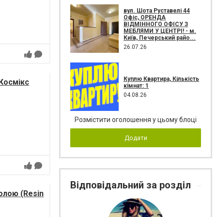
вул. Шота Руставелі 44
Офіс, ОРЕНДА
ВІДМІННОГО ОФІСУ З
МЕБЛЯМИ У ЦЕНТРІ! - м.
Київ, Печерський райо...
26.07.26
Куплю Квартира, Кількість
 Космікс
кімнат: 1
04.08.26
Розмістити оголошення у цьому блоці
Додати
Відповідальний за розділ
лою (Resin