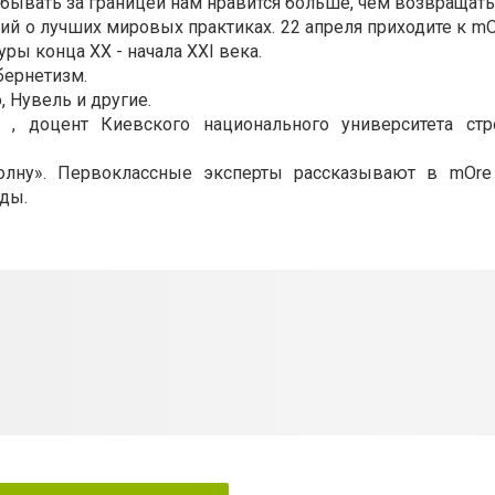
 бывать за границей нам нравится больше, чем возвращат
й о лучших мировых практиках. 22 апреля приходите к m
ры конца ХХ - начала XXI века.
бернетизм.
, Нувель и другие.
 , доцент Киевского национального университета стр
олну». Первоклассные эксперты рассказывают в mOre
нды.