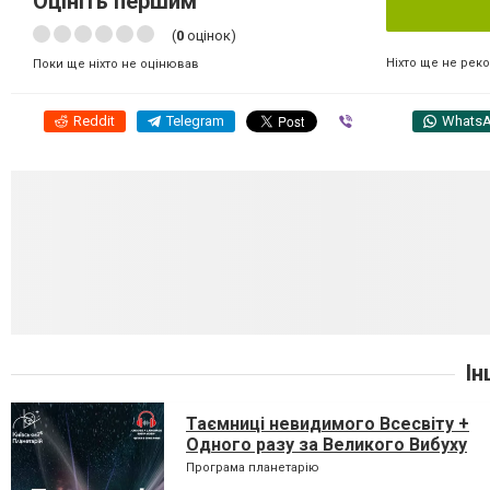
Оцініть першим
(
0
оцінок)
Ніхто ще не рек
Поки ще ніхто не оцінював
Reddit
Telegram
Viber
Whats
Ін
Таємниці невидимого Всесвіту +
Одного разу за Великого Вибуху
Програма планетарію