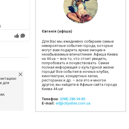
)
Євгенія (афіша)
Для Вас мы ежедневно собираем самые
невероятные события города, которые
могут вам подарить яркие эмоции и
незабываемые впечатления. Афиша Киева
на 44.ua — все то, что стоит увидеть,
попробовать и почувствовать. Самая
полная информация о культурной жизни
города! Все события в ночных клубах,
кинотеатрах, концертных залах,
ментацією
ресторанах и др. — все это и многое
ж для
другое, вы найдете в Афише сайта города
Киева 44.ua!
ми;
Телефон:
(098) 286 94 85
E-mail:
ed@citysites.com.ua