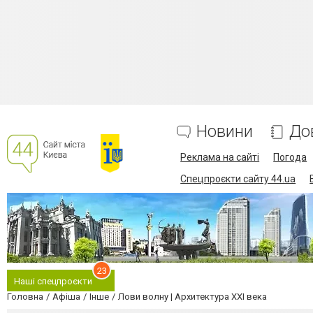
Новини
До
Реклама на сайті
Погода
Спецпроєкти сайту 44.ua
23
Наші спецпроєкти
Головна
Афіша
Інше
Лови волну | Архитектура XXI века