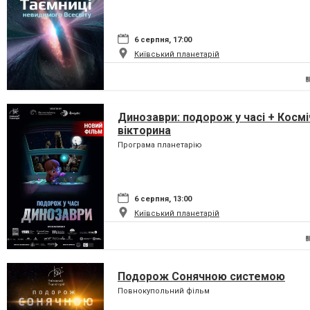
6 серпня, 17:00
Київський планетарій
Динозаври: подорож у часі + Космі
вікторина
Програма планетарію
6 серпня, 13:00
Київський планетарій
Подорож Сонячною системою
Повнокупольний фільм