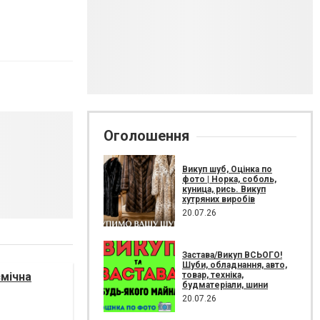
Оголошення
Викуп шуб, Оцінка по
фото | Норка, соболь,
куница, рись. Викуп
хутряних виробів
20.07.26
Застава/Викуп ВСЬОГО!
Шуби, обладнання, авто,
товар, техніка,
смічна
будматеріали, шини
20.07.26