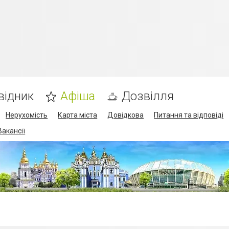
відник
Афіша
Дозвілля
Нерухомість
Карта міста
Довідкова
Питання та відповіді
Вакансії