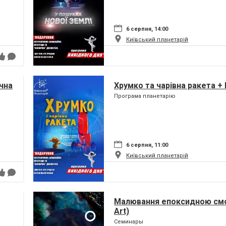
6 серпня, 14:00
Київський планетарій
чна
Хрумко та чарівна ракета +
Програма планетарію
6 серпня, 11:00
Київський планетарій
Малювання епоксидною смо
Art)
Семинары