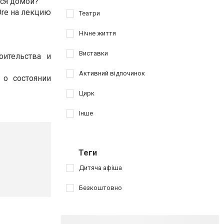
ься домой?
Ore на лекцию
Театри
Нічне життя
Виставки
оительства и
Активний відпочинок
 о состоянии
Цирк
Інше
Теги
Дитяча афіша
Безкоштовно