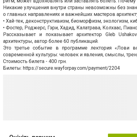
ритм, может вдохновлять или заставлять болеть. Почему
Никакие улучшения внутри страны невозможны без знани
о главных направлениях и важнейших мастеров архитекту
• Хай-тек, деконструктивизм, биоморфизм, экологизм, ки
• Фостер, Роджерс, Гэри, Хадид, Калатрава, Колхаас, Пиано
Рассказывает и показывает архитектор Gleb Ushakov
архитектуры, автор более 60 публикаций.
Это третье событие в программе лектория «Лови в
современной культуры: человек и явления, смыслы, тре
Стоимость билета - 400 грн.
Билеты: https://secure.wayforpay.com/payment/2204