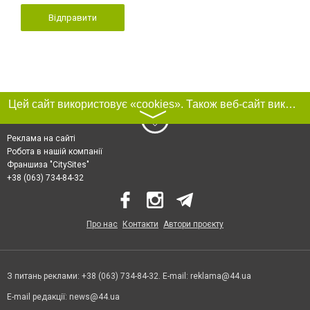
Відправити
Цей сайт використовує «cookies». Також веб-сайт використовує інтернет-сервіс для збору технічних даних стосовно відвідувачів з метою отримання маркетингової та статистичної інформації. Умови обробки даних відвідувачів сайту див.
〉
Реклама на сайті
Робота в нашій компанії
Франшиза "CitySites"
+38 (063) 734-84-32
Про нас
Контакти
Автори проєкту
З питань реклами: +38 (063) 734-84-32. E-mail:
reklama@44.ua
E-mail редакції:
news@44.ua