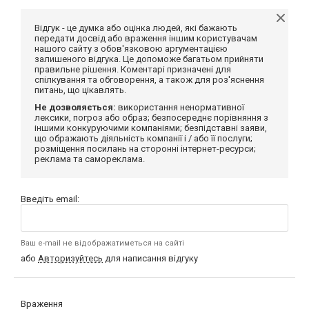
Відгук - це думка або оцінка людей, які бажають
передати досвід або враження іншим користувачам
нашого сайту з обов'язковою аргументацією
залишеного відгука. Це допоможе багатьом прийняти
правильне рішення. Коментарі призначені для
спілкування та обговорення, а також для роз'яснення
питань, що цікавлять.
Не дозволяється:
використання ненормативної
лексики, погроз або образ; безпосереднє порівняння з
іншими конкуруючими компаніями; безпідставні заяви,
що ображають діяльність компанії і / або її послуги;
розміщення посилань на сторонні інтернет-ресурси;
реклама та самореклама.
Введіть email:
Ваш e-mail не відображатиметься на сайті
або
Авторизуйтесь
для написання відгуку
Враження