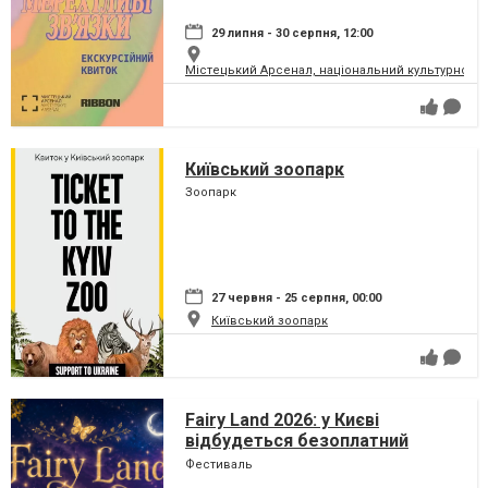
29 липня - 30 серпня, 12:00
Містецький Арсенал, національний культурно-м
Київський зоопарк
Зоопарк
27 червня - 25 серпня, 00:00
Київський зоопарк
Fairy Land 2026: у Києві
відбудеться безоплатний
сімейний фестиваль, який
Фестиваль
перетворить парк на ВДНГ на