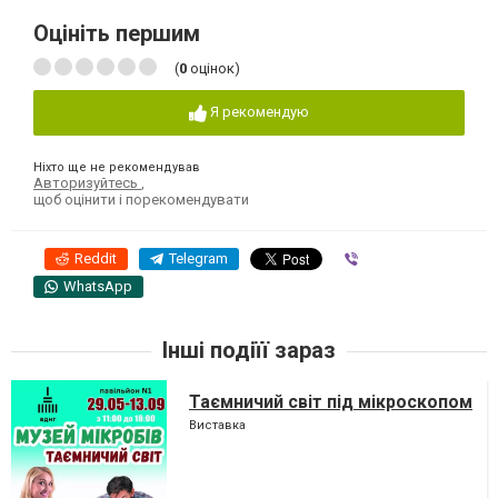
Оцініть першим
(
0
оцінок)
Я рекомендую
Ніхто ще не рекомендував
Авторизуйтесь
,
щоб оцінити і порекомендувати
Reddit
Telegram
Viber
WhatsApp
Інші подіїї зараз
Таємничий світ під мікроскопом
Виставка