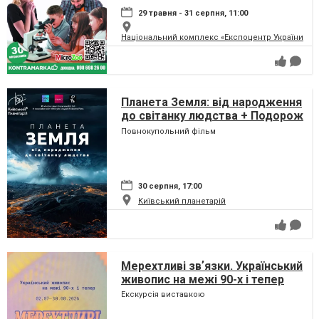
29 травня - 31 серпня, 11:00
Національний комплекс «Експоцентр України» (
Планета Земля: від народження
до світанку людства + Подорож
сузір'ями (класична програма)
Повнокупольний фільм
30 серпня, 17:00
Київський планетарій
Мерехтливі звʼязки. Український
живопис на межі 90-х і тепер
Екскурсія виставкою