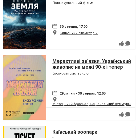
сузір'ями (класична програма)
Повнокупольний фільм
30 серпня, 17:00
Київський планетарій
Мерехтливі звʼязки. Український
живопис на межі 90-х і тепер
Екскурсія виставкою
29 липня - 30 серпня, 12:00
Містецький Арсенал, національний культурно-м
Київський зоопарк