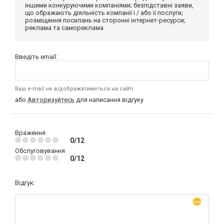
іншими конкуруючими компаніями; безпідставні заяви,
що ображають діяльність компанії і / або її послуги;
розміщення посилань на сторонні інтернет-ресурси;
реклама та самореклама.
Введіть email:
Ваш e-mail не відображатиметься на сайті
або
Авторизуйтесь
для написання відгуку
Враження
0/12
Обслуговування
0/12
Відгук: