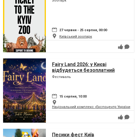
Зоопарк
27 червня - 25 серпня, 00:00
Київський зоопарк
Fairy Land 2026: у Києві
відбудеться безоплатний
сімейний фестиваль, який
Фестиваль
перетворить парк на ВДНГ на
чарівну країну
15 серпня, 10:00
Національний комплекс «Експоцентр України» (
Песики фест Київ