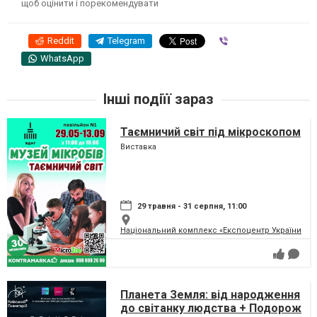
щоб оцінити і порекомендувати
Reddit
Telegram
Viber
WhatsApp
Інші подіїї зараз
Таємничий світ під мікроскопом
Виставка
29 травня - 31 серпня, 11:00
Національний комплекс «Експоцентр України» (
Планета Земля: від народження
до світанку людства + Подорож