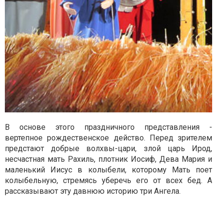
В основе этого праздничного представления -
вертепное рождественское действо. Перед зрителем
предстают добрые волхвы-цари, злой царь Ирод,
несчастная мать Рахиль, плотник Иосиф, Дева Мария и
маленький Иисус в колыбели, которому Мать поет
колыбельную, стремясь уберечь его от всех бед. А
рассказывают эту давнюю историю три Ангела.