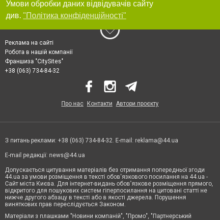
Умови обробки даних відвідувачів сайту
див.
"Політика конфіденційності"
Реклама на сайті
Робота в нашій компанії
Франшиза "CitySites"
+38 (063) 734-84-32
Про нас
Контакти
Автори проєкту
З питань реклами: +38 (063) 734-84-32. E-mail:
reklama@44.ua
E-mail редакції:
news@44.ua
Допускається цитування матеріалів без отримання попередньої згоди
44.ua за умови розміщення в тексті обов'язкового посилання на 44.ua -
Сайт міста Києва. Для інтернет-видань обов'язкове розміщення прямого,
відкритого для пошукових систем гіперпосилання на цитовані статті не
нижче другого абзацу в тексті або в якості джерела. Порушення
виняткових прав переслідується Законом.
Матеріали з плашками "Новини компаній", "Промо", "Партнерський