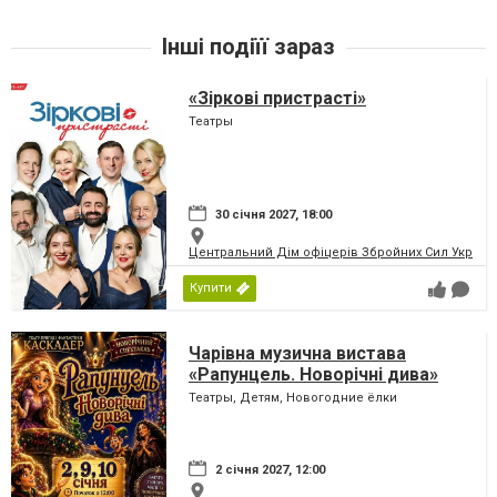
Інші подіїї зараз
«Зіркові пристрасті»
Театры
30 січня 2027, 18:00
Центральний Дім офіцерів Збройних Сил України
Купити
Чарівна музична вистава
«Рапунцель. Новорічні дива»
Театры, Детям, Новогодние ёлки
2 січня 2027, 12:00