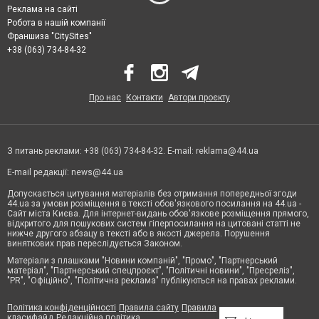
Реклама на сайті
Робота в нашій компанії
Франшиза "CitySites"
+38 (063) 734-84-32
Про нас
Контакти
Автори проєкту
З питань реклами: +38 (063) 734-84-32. E-mail:
reklama@44.ua
E-mail редакції:
news@44.ua
Допускається цитування матеріалів без отримання попередньої згоди
44.ua за умови розміщення в тексті обов'язкового посилання на 44.ua -
Сайт міста Києва. Для інтернет-видань обов'язкове розміщення прямого,
відкритого для пошукових систем гіперпосилання на цитовані статті не
нижче другого абзацу в тексті або в якості джерела. Порушення
виняткових прав переслідується Законом.
Матеріали з плашками "Новини компаній", "Промо", "Партнерський
матеріал", "Партнерський спецпроєкт", "Політичні новини", "Пресреліз",
"PR", "Офіційно", "Політична реклама" публікуються на правах реклами.
Політика конфіденційності
Правила сайту
Правила
класифайд
Редакційна політика