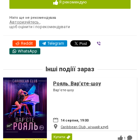
Я рекомендую
Ніхто ще не рекомендував
Авторизуйтесь
,
щоб оцінити і порекомендувати
Reddit
Telegram
Viber
WhatsApp
Інші подіїї зараз
Рояль. Вар’єте-шоу
Вар’єте-шоу
14 серпня, 19:00
Caribbean Club, нічний клуб
Купити
1