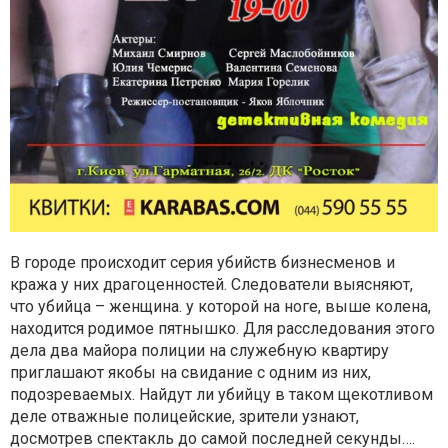
В городе происходит серия убийств бизнесменов и
кража у них драгоценностей. Следователи выясняют,
что убийца – женщина. у которой на ноге, выше колена,
находится родимое пятнышко. Для расследования этого
дела два майора полиции на служебную квартиру
приглашают якобы на свидание с одним из них,
подозреваемых. Найдут ли убийцу в таком щекотливом
деле отважные полицейские, зрители узнают,
досмотрев спектакль до самой последней секунды….