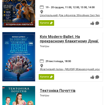
19 - 20 грудня, 11:00, 12:00, 13:00, 14:00
Центральний Дім офіцерів Збройних Сил України
Купити
Kyiv Modern-Ballet. На
прекрасному блакитному Дунаї.
Раду Поклітару
Театры
29 листопада, 18:00
Жовтневий палац, (МЦКМ) Міжнародний центр кул
Купити
Тектоніка Почуттів
Театры