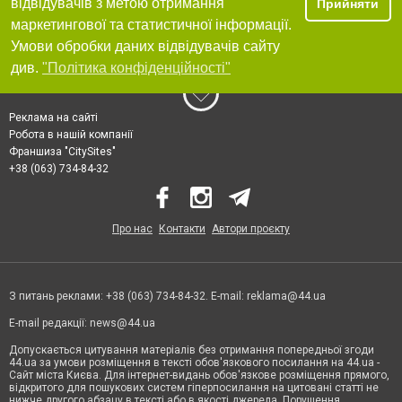
відвідувачів з метою отримання
Прийняти
маркетингової та статистичної інформації.
Умови обробки даних відвідувачів сайту
див.
"Політика конфіденційності"
Реклама на сайті
Робота в нашій компанії
Франшиза "CitySites"
+38 (063) 734-84-32
Про нас
Контакти
Автори проєкту
З питань реклами: +38 (063) 734-84-32. E-mail:
reklama@44.ua
E-mail редакції:
news@44.ua
Допускається цитування матеріалів без отримання попередньої згоди
44.ua за умови розміщення в тексті обов'язкового посилання на 44.ua -
Сайт міста Києва. Для інтернет-видань обов'язкове розміщення прямого,
відкритого для пошукових систем гіперпосилання на цитовані статті не
нижче другого абзацу в тексті або в якості джерела. Порушення