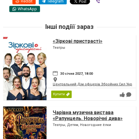
Reddit
Telegram
Viber
WhatsApp
Інші подіїї зараз
«Зіркові пристрасті»
Театры
30 січня 2027, 18:00
Центральний Дім офіцерів Збройних Сил України
Купити
Чарівна музична вистава
«Рапунцель. Новорічні дива»
Театры, Детям, Новогодние ёлки