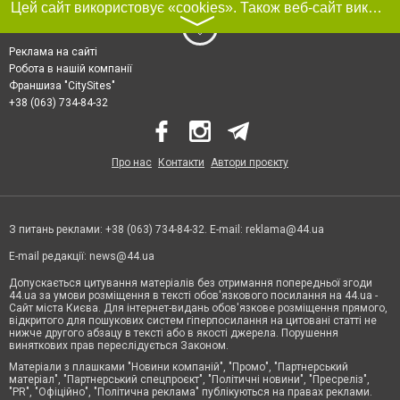
Цей сайт використовує «cookies». Також веб-сайт використовує інтернет-сервіс для збору технічних даних стосовно відвідувачів з метою отримання маркетингової та статистичної інформації. Умови обробки даних відвідувачів сайту див.
〉
Реклама на сайті
Робота в нашій компанії
Франшиза "CitySites"
+38 (063) 734-84-32
Про нас
Контакти
Автори проєкту
З питань реклами: +38 (063) 734-84-32. E-mail:
reklama@44.ua
E-mail редакції:
news@44.ua
Допускається цитування матеріалів без отримання попередньої згоди
44.ua за умови розміщення в тексті обов'язкового посилання на 44.ua -
Сайт міста Києва. Для інтернет-видань обов'язкове розміщення прямого,
відкритого для пошукових систем гіперпосилання на цитовані статті не
нижче другого абзацу в тексті або в якості джерела. Порушення
виняткових прав переслідується Законом.
Матеріали з плашками "Новини компаній", "Промо", "Партнерський
матеріал", "Партнерський спецпроєкт", "Політичні новини", "Пресреліз",
"PR", "Офіційно", "Політична реклама" публікуються на правах реклами.