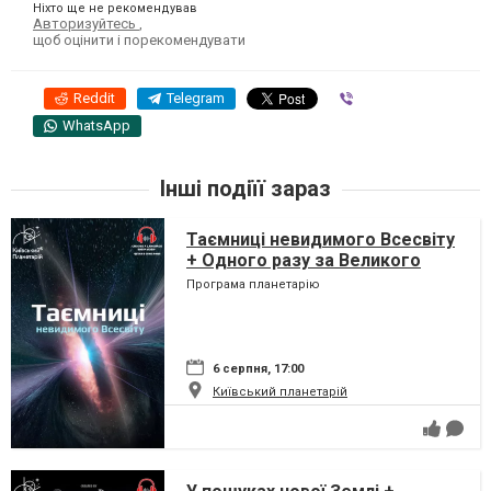
Ніхто ще не рекомендував
Авторизуйтесь
,
щоб оцінити і порекомендувати
Reddit
Telegram
Viber
WhatsApp
Інші подіїї зараз
Таємниці невидимого Всесвіту
+ Одного разу за Великого
Вибуху
Програма планетарію
6 серпня, 17:00
Київський планетарій