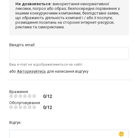
Не дозволяється:
використання ненормативної
лексики, погроз або образ; безпосереднє порівняння з
іншими конкуруючими компаніями; безпідставні заяви,
що ображають діяльність компанії і / або її послуги;
розміщення посилань на сторонні інтернет-ресурси;
реклама та самореклама.
Введіть email:
Ваш e-mail не відображатиметься на сайті
або
Авторизуйтесь
для написання відгуку
Враження
0/12
Обслуговування
0/12
Відгук: