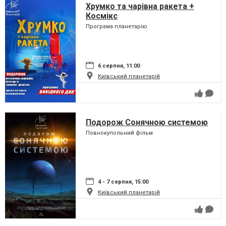
Хрумко та чарівна ракета +
Космікс
Програма планетарію
6 серпня, 11:00
Київський планетарій
Подорож Сонячною системою
Повнокупольний фільм
4 - 7 серпня, 15:00
Київський планетарій