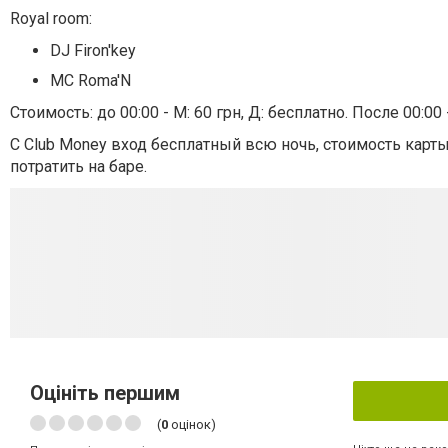
Royal room:
DJ Firon'key
MC Roma'N
Стоимость: до 00:00 - М: 60 грн, Д: бесплатно. После 00:00 -
С Club Money вход бесплатный всю ночь, стоимость карты C
потратить на баре.
Оцініть першим
(
0
оцінок)