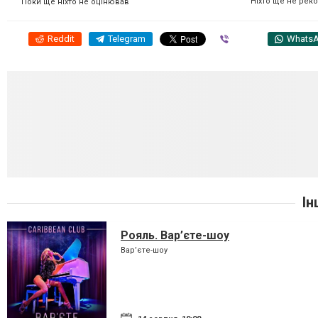
Ніхто ще не рек
Поки ще ніхто не оцінював
Reddit
Telegram
Viber
Whats
Ін
Рояль. Вар’єте-шоу
Вар’єте-шоу