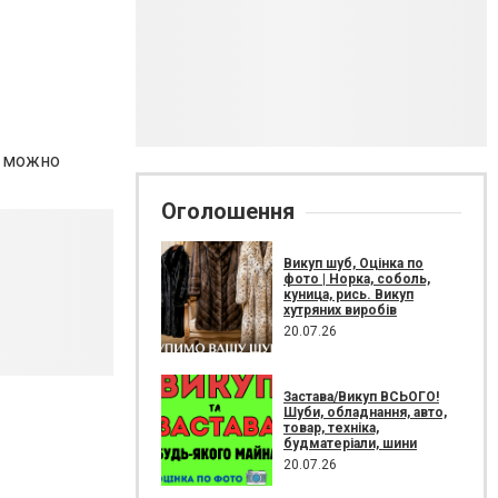
ый можно
Оголошення
Викуп шуб, Оцінка по
фото | Норка, соболь,
куница, рись. Викуп
хутряних виробів
20.07.26
Застава/Викуп ВСЬОГО!
Шуби, обладнання, авто,
товар, техніка,
будматеріали, шини
20.07.26