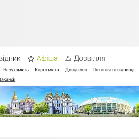
відник
Афіша
Дозвілля
Нерухомість
Карта міста
Довідкова
Питання та відповіді
Вакансії