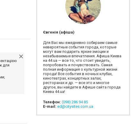
Євгенія (афіша)
Для Вас мы ежедневно собираем самые
невероятные события города, которые
могут вам подарить яркие эмоции и
незабываемые впечатления. Афиша Киева
на 44.ua — все то, что стоит увидеть,
ментацією
попробовать и почувствовать. Самая
ж для
полная информация о культурной жизни
города! Все события в ночных клубах,
ми;
кинотеатрах, концертных залах,
ресторанах и др. — все это и многое
другое, вы найдете в Афише сайта города
Киева 44.ua!
Телефон:
(098) 286 94 85
E-mail:
ed@citysites.com.ua