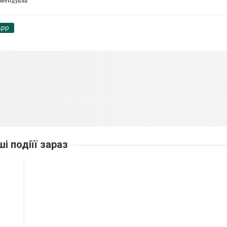
омендував
App
ші подіїї зараз