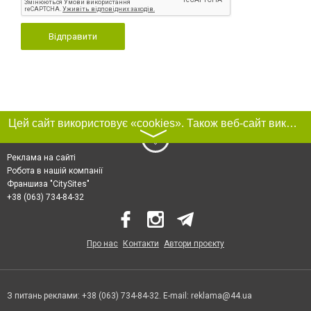
Відправити
Цей сайт використовує «cookies». Також веб-сайт використовує інтернет-сервіс для збору технічних даних стосовно відвідувачів з метою отримання маркетингової та статистичної інформації. Умови обробки даних відвідувачів сайту див.
〉
Реклама на сайті
Робота в нашій компанії
Франшиза "CitySites"
+38 (063) 734-84-32
Про нас
Контакти
Автори проєкту
З питань реклами: +38 (063) 734-84-32. E-mail:
reklama@44.ua