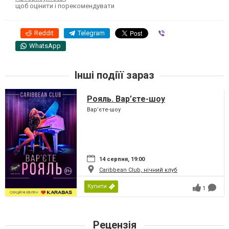
щоб оцінити і порекомендувати
Reddit
Telegram
Viber
WhatsApp
Інші подіїї зараз
Рояль. Вар’єте-шоу
Вар’єте-шоу
14 серпня, 19:00
Caribbean Club, нічний клуб
Купити
1
Рецензія