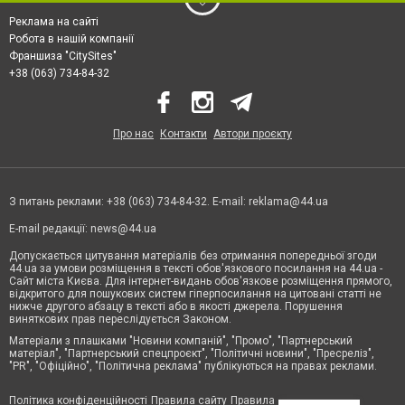
Реклама на сайті
Робота в нашій компанії
Франшиза "CitySites"
+38 (063) 734-84-32
Про нас
Контакти
Автори проєкту
З питань реклами: +38 (063) 734-84-32. E-mail:
reklama@44.ua
E-mail редакції:
news@44.ua
Допускається цитування матеріалів без отримання попередньої згоди
44.ua за умови розміщення в тексті обов'язкового посилання на 44.ua -
Сайт міста Києва. Для інтернет-видань обов'язкове розміщення прямого,
відкритого для пошукових систем гіперпосилання на цитовані статті не
нижче другого абзацу в тексті або в якості джерела. Порушення
виняткових прав переслідується Законом.
Матеріали з плашками "Новини компаній", "Промо", "Партнерський
матеріал", "Партнерський спецпроєкт", "Політичні новини", "Пресреліз",
"PR", "Офіційно", "Політична реклама" публікуються на правах реклами.
Політика конфіденційності
Правила сайту
Правила