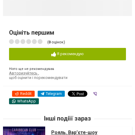
Оцініть першим
(
0
оцінок)
Я рекомендую
Ніхто ще не рекомендував
Авторизуйтесь
,
щоб оцінити і порекомендувати
Reddit
Telegram
Viber
WhatsApp
Інші подіїї зараз
Рояль. Вар’єте-шоу