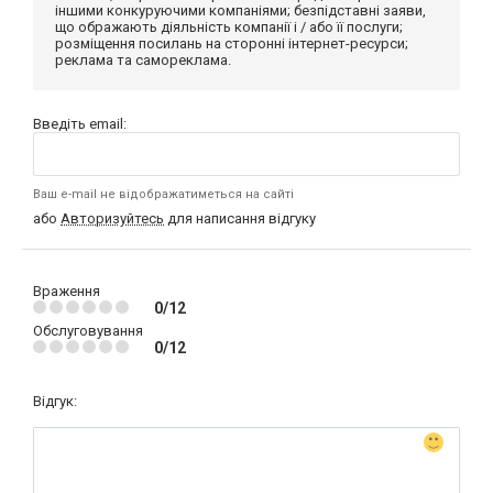
іншими конкуруючими компаніями; безпідставні заяви,
що ображають діяльність компанії і / або її послуги;
розміщення посилань на сторонні інтернет-ресурси;
реклама та самореклама.
Введіть email:
Ваш e-mail не відображатиметься на сайті
або
Авторизуйтесь
для написання відгуку
Враження
0/12
Обслуговування
0/12
Відгук: