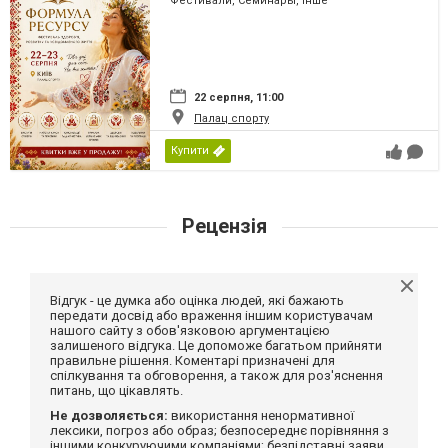
Фестивали, Семинары, Інше
22 серпня, 11:00
Палац спорту
Купити
Рецензія
Відгук - це думка або оцінка людей, які бажають
передати досвід або враження іншим користувачам
нашого сайту з обов'язковою аргументацією
залишеного відгука. Це допоможе багатьом прийняти
правильне рішення. Коментарі призначені для
спілкування та обговорення, а також для роз'яснення
питань, що цікавлять.
Не дозволяється:
використання ненормативної
лексики, погроз або образ; безпосереднє порівняння з
іншими конкуруючими компаніями; безпідставні заяви,