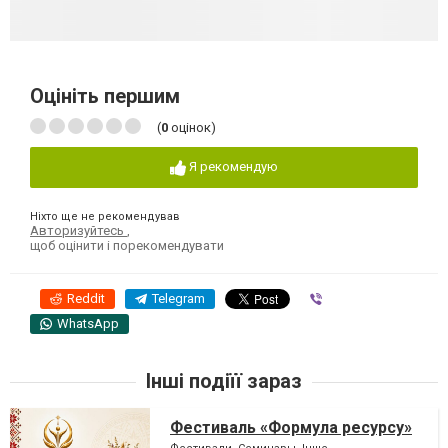
Оцініть першим
(
0
оцінок)
Я рекомендую
Ніхто ще не рекомендував
Авторизуйтесь
,
щоб оцінити і порекомендувати
Reddit
Telegram
Viber
WhatsApp
Інші подіїї зараз
Фестиваль «Формула ресурсу»