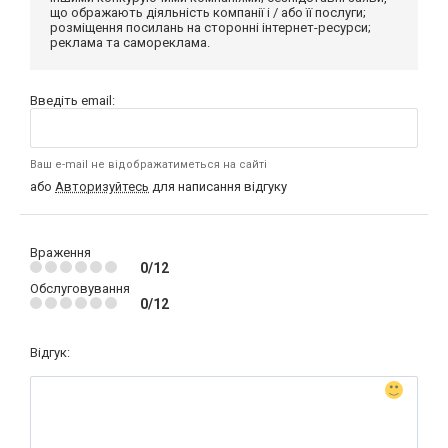
що ображають діяльність компанії і / або її послуги;
розміщення посилань на сторонні інтернет-ресурси;
реклама та самореклама.
Введіть email:
Ваш e-mail не відображатиметься на сайті
або
Авторизуйтесь
для написання відгуку
Враження
0/12
Обслуговування
0/12
Відгук: