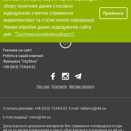
збору технічних даних стосовно
відвідувачів з метою отримання
Прийняти
маркетингової та статистичної інформації.
Умови обробки даних відвідувачів сайту
див.
"Політика конфіденційності"
Реклама на сайті
Робота в нашій компанії
Франшиза "CitySites"
+38 (063) 734-84-32
Про нас
Контакти
Автори проєкту
З питань реклами: +38 (063) 734-84-32. E-mail:
reklama@44.ua
E-mail редакції:
news@44.ua
Допускається цитування матеріалів без отримання попередньої згоди
44.ua за умови розміщення в тексті обов'язкового посилання на 44.ua -