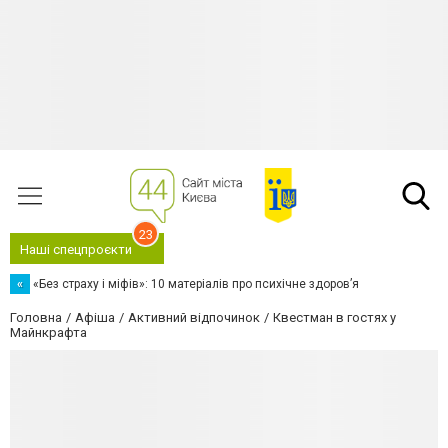
23
Наші спецпроєкти
«
«Без страху і міфів»: 10 матеріалів про психічне здоров’я
Головна
Афіша
Активний відпочинок
Квестман в гостях у
Майнкрафта