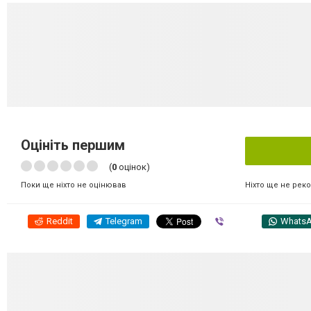
Оцініть першим
(
0
оцінок)
Ніхто ще не рек
Поки ще ніхто не оцінював
Reddit
Telegram
Viber
Whats