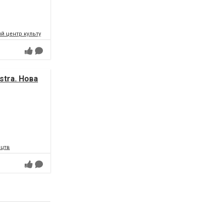
 центр культури і мистецтв Федерації профспілок України
tra. Нова
ецтв