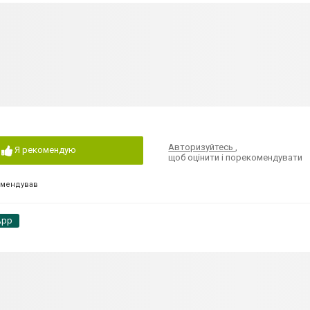
Авторизуйтесь
,
Я рекомендую
щоб оцінити і порекомендувати
омендував
App