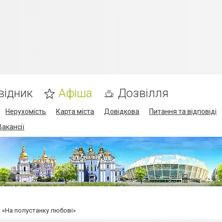
відник
Афіша
Дозвілля
Нерухомість
Карта міста
Довідкова
Питання та відповіді
Вакансії
 «На полустанку любові»