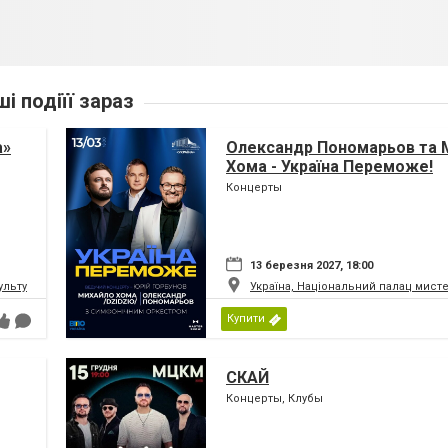
ші подіїї зараз
а»
Олександр Пономарьов та 
Хома - Україна Переможе!
Концерты
13 березня 2027, 18:00
ьтури і мистецтв Федерації профспілок України
Україна, Національний палац мист
Купити
СКАЙ
Концерты, Клубы