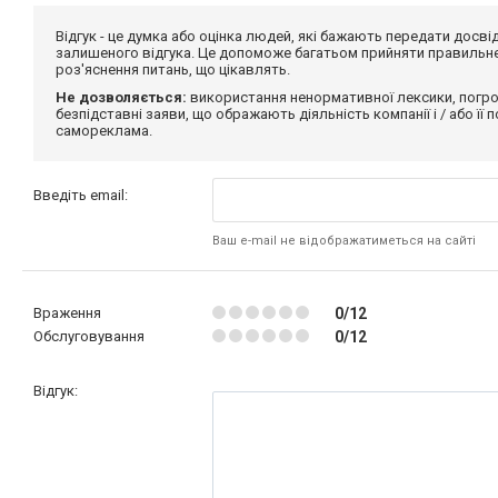
Відгук - це думка або оцінка людей, які бажають передати дос
залишеного відгука. Це допоможе багатьом прийняти правильне 
роз'яснення питань, що цікавлять.
Не дозволяється:
використання ненормативної лексики, погро
безпідставні заяви, що ображають діяльність компанії і / або її
самореклама.
Введіть email:
Ваш e-mail не відображатиметься на сайті
Враження
0/12
Обслуговування
0/12
Відгук: