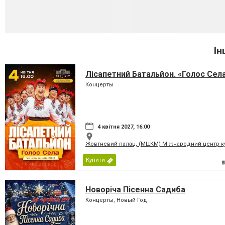
Ін
Лісапетний Батальйон. «Голос Сел
Концерты
4 квітня 2027, 16:00
Жовтневий палац, (МЦКМ) Міжнародний центр кул
Купити
Новоріча Пісенна Садиба
Концерты, Новый Год