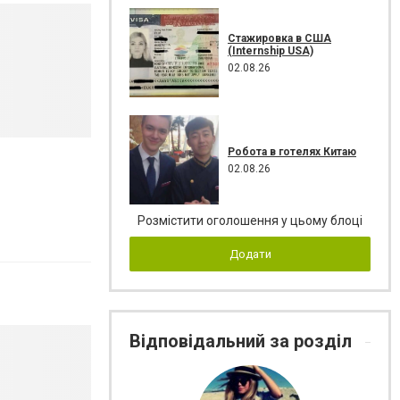
Стажировка в США
(Internship USA)
02.08.26
Робота в готелях Китаю
02.08.26
Розмістити оголошення у цьому блоці
Додати
Відповідальний за розділ