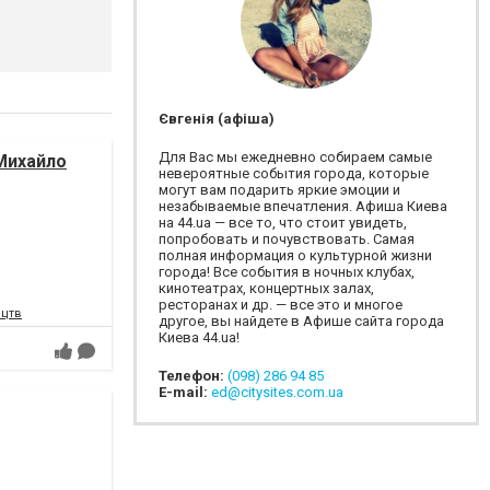
Євгенія (афіша)
Для Вас мы ежедневно собираем самые
Михайло
невероятные события города, которые
могут вам подарить яркие эмоции и
незабываемые впечатления. Афиша Киева
на 44.ua — все то, что стоит увидеть,
попробовать и почувствовать. Самая
полная информация о культурной жизни
города! Все события в ночных клубах,
кинотеатрах, концертных залах,
ресторанах и др. — все это и многое
ецтв
другое, вы найдете в Афише сайта города
Киева 44.ua!
Телефон:
(098) 286 94 85
E-mail:
ed@citysites.com.ua