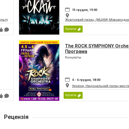
15 грудня, 19:00
ьтури і мистецтв Федерації профспілок України
Жовтневий палац, (МЦКМ) Міжнародний
Купити
The ROCK SYMPHONY Orches
Програма
Концерты
4 - 6 грудня, 18:00
Україна, Національний палац мист
Купити
Рецензія