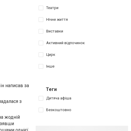
Театри
Нічне життя
Виставки
Активний відпочинок
Цирк
Інше
ін написав за
Теги
Дитяча афіша
ладалася з
Безкоштовно
на жодній
 взявши
іршами однієї