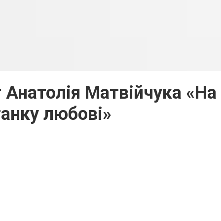
 Анатолія Матвійчука «На
анку любові»