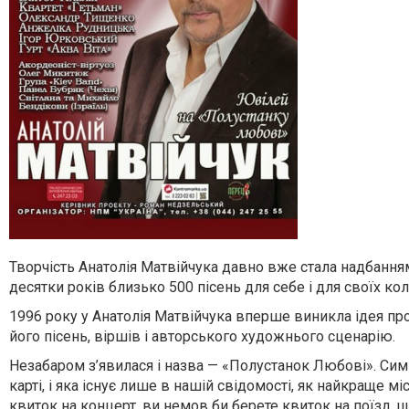
Творчість Анатолія Матвійчука давно вже стала надбанням 
десятки років близько 500 пісень для себе і для своїх кол
1996 року у Анатолія Матвійчука вперше виникла ідея пр
його пісень, віршів і авторського художнього сценарію.
Незабаром з’явилася і назва — «Полустанок Любові». Симв
карті, і яка існує лише в нашій свідомості, як найкраще міс
квиток на концерт, ви немов би берете квиток на поїзд, щ