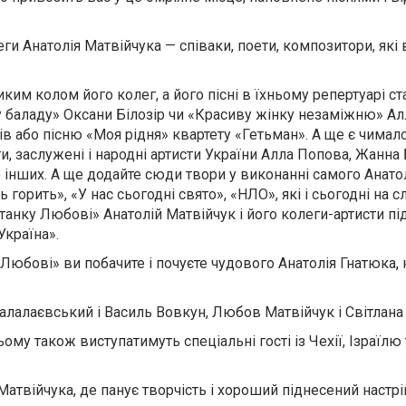
еги Анатолія Матвійчука — співаки, поети, композитори, як
ким колом його колег, а його пісні в їхньому репертуарі ст
у баладу» Оксани Білозір чи «Красиву жінку незаміжню» Ал
ів або пісню «Моя рідня» квартету «Гетьман». А ще є чимало
и, заслужені і народні артисти України Алла Попова, Жанна
то інших. А ще додайте сюди твори у виконанні самого Анато
горить», «У нас сьогодні свято», «НЛО», які і сьогодні на с
танку Любові» Анатолій Матвійчук і його колеги-артисти пі
Україна».
 Любові» ви побачите і почуєте чудового Анатолія Гнатюка,
алалаєвський і Василь Вовкун, Любов Матвійчук і Світлана
му також виступатимуть спеціальні гості із Чехії, Ізраїлю 
твійчука, де панує творчість і хороший піднесений настрі