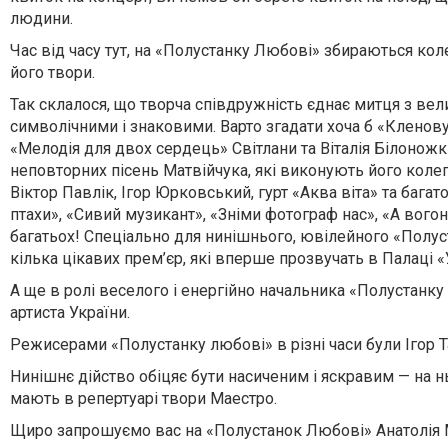
людини.
Час від часу тут, на «Полустанку Любові» збираються кол
його твори.
Так склалося, що творча співдружність єднає митця з вели
символічними і знаковими. Варто згадати хоча б «Кленов
«Мелодія для двох сердець» Світлани та Віталія Білоножк
неповторних пісень Матвійчука, які виконують його колег
Віктор Павлік, Ігор Юрковський, гурт «Аква віта» та бага
птахи», «Сивий музикант», «Зніми фотограф нас», «А вогонь 
багатьох! Спеціально для нинішнього, ювілейного «Полус
кілька цікавих прем’єр, які вперше прозвучать в Палаці «
А ще в ролі веселого і енергійно начальника «Полустанку
артиста України.
Режисерами «Полустанку любові» в різні часи були Ігор Т
Нинішнє дійство обіцяє бути насиченим і яскравим — на ньо
мають в репертуарі твори Маестро.
Щиро запрошуємо вас на «Полустанок Любові» Анатолія Ма