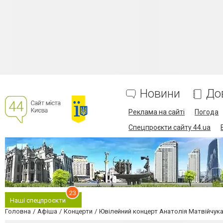
Новини
До
Реклама на сайті
Погода
Спецпроєкти сайту 44.ua
23
Наші спецпроєкти
Головна
Афіша
Концерти
Ювілейний концерт Анатолія Матвійчука