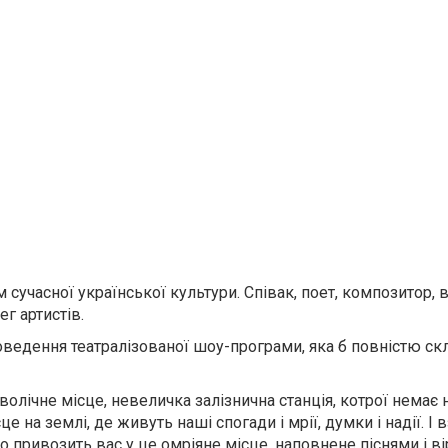
сучасної української культури. Співак, поет, композитор, в
ег артистів.
оведення театралізованої шоу-програми, яка б повністю ск
олічне місце, невеличка залізнична станція, котрої немає 
це на землі, де живуть наші спогади і мрії, думки і надії. І
о привозить вас у це омріяне місце, наповнене піснями і в