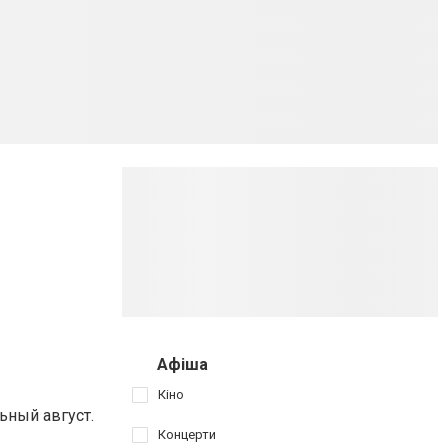
Афіша
Кіно
ьный август.
Концерти