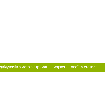
Цей сайт використовує «cookies». Також веб-сайт використовує інтернет-сервіс для збору технічних даних стосовно відвідувачів з метою отримання маркетингової та статистичної інформації. Умови обробки даних відвідувачів сайту див.