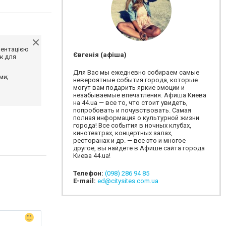
ментацією
Євгенія (афіша)
ж для
Для Вас мы ежедневно собираем самые
ми;
невероятные события города, которые
могут вам подарить яркие эмоции и
незабываемые впечатления. Афиша Киева
на 44.ua — все то, что стоит увидеть,
попробовать и почувствовать. Самая
полная информация о культурной жизни
города! Все события в ночных клубах,
кинотеатрах, концертных залах,
ресторанах и др. — все это и многое
другое, вы найдете в Афише сайта города
Киева 44.ua!
Телефон:
(098) 286 94 85
E-mail:
ed@citysites.com.ua