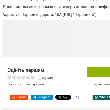
Дополнительная информация и резерв столов по телефон
Адрес: ул. Парковая дорога, 16А (КВЦ ”Парковый”)
Оцініть першим
(
0
оцінок)
Ніхто ще не рек
Поки ще ніхто не оцінював
Reddit
Telegram
Viber
Whats