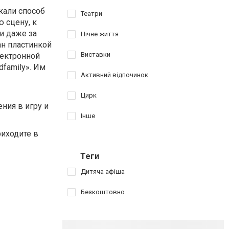
кали способ
Театри
 сцену, к
и даже за
Нічне життя
ан пластинкой
Виставки
лектронной
dfamily». Им
Активний відпочинок
Цирк
ния в игру и
Інше
риходите в
Теги
Дитяча афіша
Безкоштовно