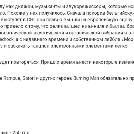
оду как диджеи, музыканты и звукорежиссеры, которые ис
. Похоже у них получилось. Сначала покорив бельгийскую
е выступят в CHI, они плавно вышли на европейскую сцену 
 что привело к тому, что релиз вышел на виниле и был выбр
и этнической, акустической и органической вибрации в э
 Bedrock, а с недавнего времени и собственном лейбле «Moo
unds и раскачать танцпол электронными элементами легко
будет повторяться. Пришло время внести некоторые измене
 Rampue, Satori и других героев Burning Man обязательно п
ин - 250 грн.