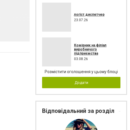
логіст диспетчер
23.07.26
Комірник на філіал
виробничого
підприємства
03.08.26
Розмістити оголошення у цьому блоці
Додати
Відповідальний за розділ