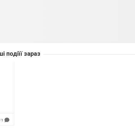
ші подіїї зараз
1