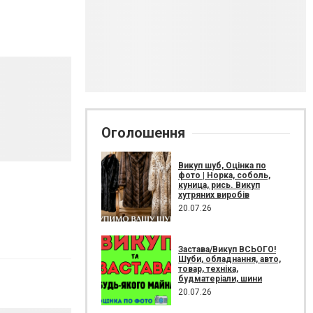
Оголошення
Викуп шуб, Оцінка по
фото | Норка, соболь,
куница, рись. Викуп
хутряних виробів
20.07.26
Застава/Викуп ВСЬОГО!
Шуби, обладнання, авто,
товар, техніка,
будматеріали, шини
20.07.26