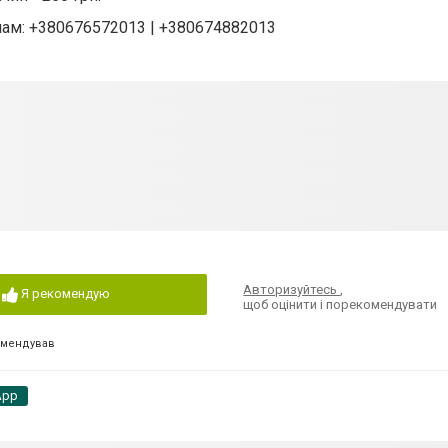
ам: +380676572013 | +380674882013
Авторизуйтесь
,
Я рекомендую
щоб оцінити і порекомендувати
омендував
App