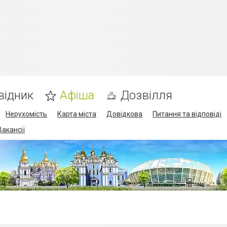
відник
Афіша
Дозвілля
Нерухомість
Карта міста
Довідкова
Питання та відповіді
Вакансії