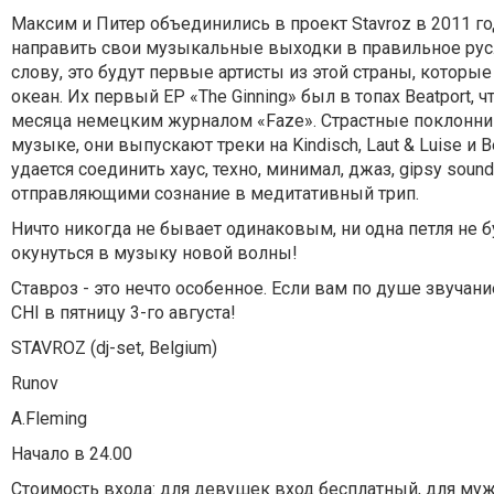
Максим и Питер объединились в проект Stavroz в 2011 г
направить свои музыкальные выходки в правильное русло
слову, это будут первые артисты из этой страны, которы
океан. Их первый EP «The Ginning» был в топах Beatport,
месяца немецким журналом «Faze». Страстные поклонник
музыке, они выпускают треки на Kindisch, Laut & Luise и
удается соединить хаус, техно, минимал, джаз, gipsy so
отправляющими сознание в медитативный трип.
Ничто никогда не бывает одинаковым, ни одна петля не 
окунуться в музыку новой волны!
Ставроз - это нечто особенное. Если вам по душе звучание
CHI в пятницу 3-го августа!
STAVROZ (dj-set, Belgium)
Runov
A.Fleming
Начало в 24.00
Стоимость входа: для девушек вход бесплатный, для мужч